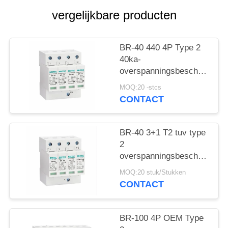
vergelijkbare producten
BR-40 440 4P Type 2
40ka-
overspanningsbeschermings
SPD T2 Power
MOQ:20 -stcs
Protection arrester
CONTACT
bliksembeschermer
donderbeschermer ac
overspanningen 440V
BR-40 3+1 T2 tuv type
Overspanningsbeschermer
2
spd Type 2
overspanningsbeschermingsi
Overspanningsbeschermers
Overspanningsarrestor
MOQ:20 stuk/Stukken
bliksemarrestor
CONTACT
donderbeschermer
overspanningsabsorber
SPD AC DC
BR-100 4P OEM Type
Overspanningsbescherming