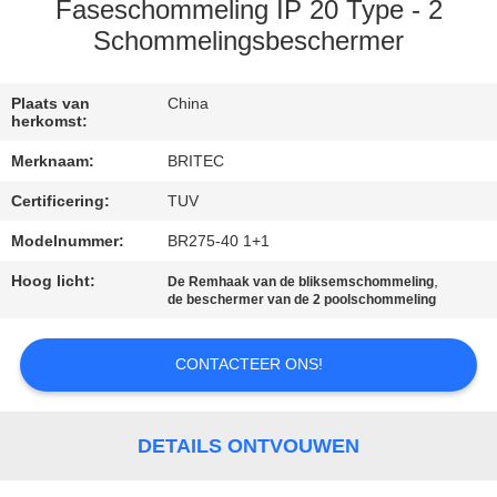
CONTACTEER
Faseschommeling IP 20 Type - 2
ONS
Schommelingsbeschermer
NIEUWS
Plaats van
China
herkomst:
Merknaam:
BRITEC
ALLE
Certificering:
TUV
GEVALLEN
Modelnummer:
BR275-40 1+1
VR
Hoog licht:
,
De Remhaak van de bliksemschommeling
de beschermer van de 2 poolschommeling
SHOW
CONTACTEER ONS!
SITEMAP
DETAILS ONTVOUWEN
PRIVACYBELEID