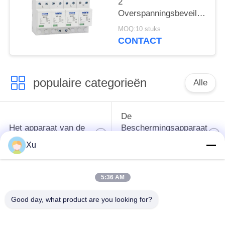
2
spd
Overspanningsbeveiliging
overspanningsbeschermingsi
385v
MOQ:10 stuks
overspanningsbeveiliging
CONTACT
SPD varistor arrester
surger proctor 100 ka
populaire categorieën
Alle
De
Het apparaat van de
Beschermingsapparaat
schommelingsbescherming
van de type
Xu
1schommeling
5:36 AM
Type van
Type - het Apparaat
schommelings
van de 2
Good day, what product are you looking for?
Beschermend
Schommelingsbescherming
Apparaat 3