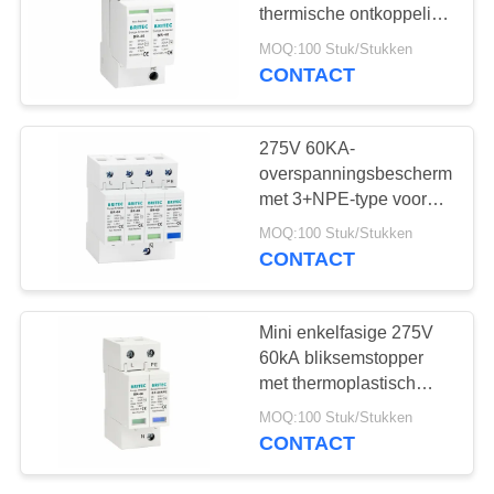
Apparaat 3
thermische ontkoppeling
en
MOQ:100 Stuk/Stukken
statusindicatorvenster -
CONTACT
47
SPD voor
PV
wisselstroomweerstand
275V 60KA-
Schommelingsremhaak
overspanningsbeschermingsin
met 3+NPE-type voor
bliksembescherming
MOQ:100 Stuk/Stukken
CONTACT
57
Mini enkelfasige 275V
T1+T2 schommeling
60kA bliksemstopper
met thermoplastisch
Remb+c
UL94-V0
MOQ:100 Stuk/Stukken
overspanningsbeschermingsa
CONTACT