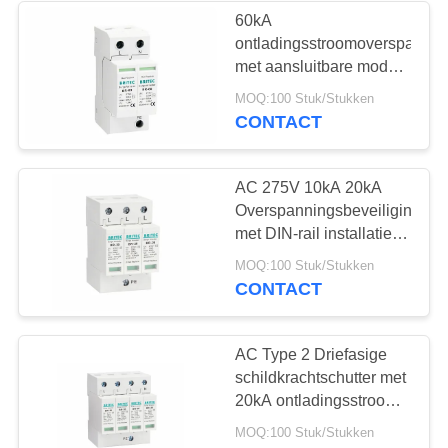
60kA
ontladingsstroomoverspannin
67
met aansluitbare module
Het Apparaat van
en UL94-V0
MOQ:100 Stuk/Stukken
thermoplastisch voor
CONTACT
de
AC-energiebescherming
stroomstootbeschermin
AC 275V 10kA 20kA
Overspanningsbeveiliging
met DIN-rail installatie
voor
55
MOQ:100 Stuk/Stukken
stroompiekbescherming
CONTACT
gelijkstroom-het
apparaat van de
AC Type 2 Driefasige
schildkrachtschutter met
schommelingsbescherm
20kA ontladingsstroom
en aansluitbare module
MOQ:100 Stuk/Stukken
voor