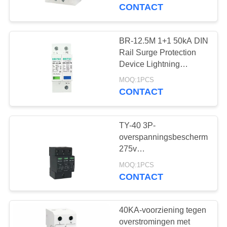
CONTACTEER
CEI van SPD 25KA -
CONTACT
1schommeling
61643
ONS
BR-12.5M 1+1 50kA DIN
165
NIEUWS
Rail Surge Protection
Type - het Apparaat
Device Lightning
Protection TUV
ALLE
van de 2
MOQ:1PCS
Goedkeuring spd
CONTACT
GEVALLEN
Schommelingsbescherm
TY-40 3P-
VR
overspanningsbeschermingsa
SHOW
275v
29
bliksembeschermer Spd
MOQ:1PCS
Type van
type 2 bliksemstopper
CONTACT
SITEMAP
schommelings
PRIVACYBELEID
40KA-voorziening tegen
Beschermend
overstromingen met