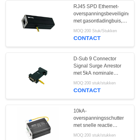
RJ45 SPD Ethernet-
overspanningsbeveiliging
67
met gasontladingbuis,
Het Apparaat van
1,5 kA nominale
MOQ:200 Stuk/Stukken
ontlaadstroom en 30
CONTACT
de
Mbps bandbreedte
stroomstootbeschermin
D-Sub 9 Connector
Signal Surge Arrestor
met 5kA nominale
ontladingsstroom en IEC
55
MOQ:200 stuk/stukken
61643-21 conformiteit
CONTACT
gelijkstroom-het
apparaat van de
10kA-
overspanningsschutter
schommelingsbescherm
met snelle reactie
Meervoudige
MOQ:200 stuk/stukken
bescherming en laag