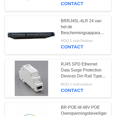
CONTACTEER
China ethernet
CONTACT
1schommeling
overspanningsbeveiliging
ONS
groothandelaren
BRRJ45L-4LR 24 van
165
NIEUWS
het de
Type - het Apparaat
Beschermingsapparaat
van de Havenrj45
ALLE
van de 2
MOQ:5 stuk/Stukken
Ethernet Schommeling
CONTACT
GEVALLEN
de Bliksemremhaak
Schommelingsbescherm
Rackmount
RJ45 SPD Ethernet
VR
Data Surge Protection
SHOW
Devices Din Rail Type
29
overspanningsbewaker
MOQ:1 stuk/stukken
Type van
bliksemnet
CONTACT
SITEMAP
schommelings
PRIVACYBELEID
BR-POE-M 48V POE
Beschermend
Overspanningsbeveiliger