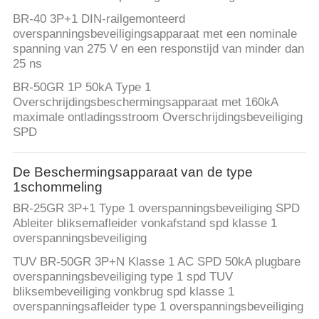
CONTACTEER
BR-40 3P+1 DIN-railgemonteerd
ONS
overspanningsbeveiligingsapparaat met een nominale
spanning van 275 V en een responstijd van minder dan
25 ns
NIEUWS
BR-50GR 1P 50kA Type 1
Overschrijdingsbeschermingsapparaat met 160kA
ALLE
maximale ontladingsstroom Overschrijdingsbeveiliging
SPD
GEVALLEN
De Beschermingsapparaat van de type
VR
1schommeling
SHOW
BR-25GR 3P+1 Type 1 overspanningsbeveiliging SPD
Ableiter bliksemafleider vonkafstand spd klasse 1
overspanningsbeveiliging
SITEMAP
TUV BR-50GR 3P+N Klasse 1 AC SPD 50kA plugbare
overspanningsbeveiliging type 1 spd TUV
bliksembeveiliging vonkbrug spd klasse 1
PRIVACYBELEID
overspanningsafleider type 1 overspanningsbeveiliging