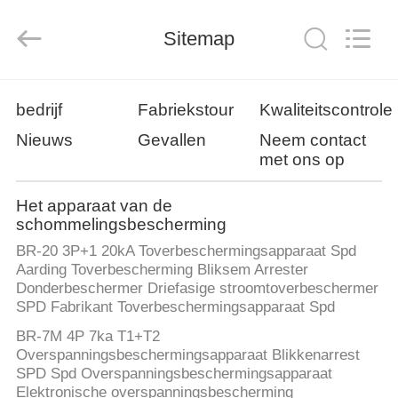
2026
Britec
Electric
Sitemap
Co.,
Ltd..
All
Rights
Reserved.
THUIS
bedrijf
Fabriekstour
Kwaliteitscontrole
Nieuws
Gevallen
Neem contact
PRODUCTEN
met ons op
OVER
Het apparaat van de
schommelingsbescherming
ONS
BR-20 3P+1 20kA Toverbeschermingsapparaat Spd
Aarding Toverbescherming Bliksem Arrester
FABRIEKSREIS
Donderbeschermer Driefasige stroomtoverbeschermer
SPD Fabrikant Toverbeschermingsapparaat Spd
BR-7M 4P 7ka T1+T2
KWALITEITSCONTROLE
Overspanningsbeschermingsapparaat Blikkenarrest
SPD Spd Overspanningsbeschermingsapparaat
Elektronische overspanningsbescherming