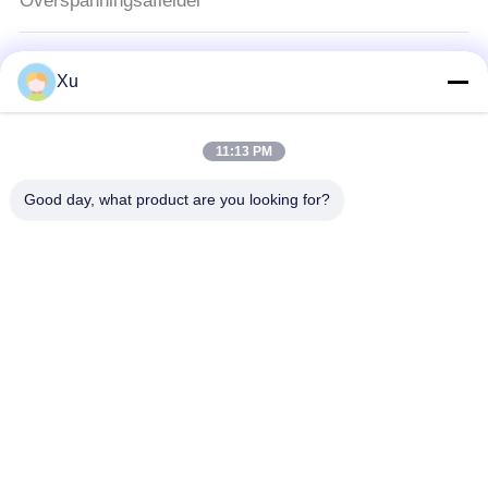
Overspanningsafleider
De Beschermingsapparaat van de type
Xu
1schommeling
BR-25M 3+1 Type 1 overspanningsbeveiliging met
25kA Iimp plugbaar module en thermoplastische UL94-
11:13 PM
V0 behuizing
Good day, what product are you looking for?
Type - het Apparaat van de 2
Schommelingsbescherming
Type 2 overspanningsbeschermingsinrichting 40kA
DIN Rail Lightning Arrester 5 jaar garantie
Type van schommelings Beschermend
Apparaat 3
BR-275 20DP 2 AC-overspanningsbeschermer Type 3
Blikkenarrestator Spd-overspanningsbevorderaar