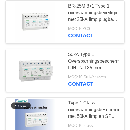
overspanningsonderdrukker
BR-25M 3+1 Type 1
industriële
overspanningsbeveiliging
67
overspanningsbeveiligingsinri
met 25kA Iimp plugbaar
Het Apparaat van
module en
MOQ:10PCS
thermoplastische UL94-
CONTACT
de
V0 behuizing
stroomstootbeschermin
50kA Type 1
Overspanningsbeschermingsin
DIN Rail 35 mm
bliksembeschermer
55
MOQ:10 Stuk/stukken
SPD-
CONTACT
gelijkstroom-het
beschermingsinrichting
apparaat van de
Type 1 Class I
overspanningsbeschermingsin
schommelingsbescherm
met 50kA Iimp en SPD
met aansluitbare
MOQ:10 stuks
structuur