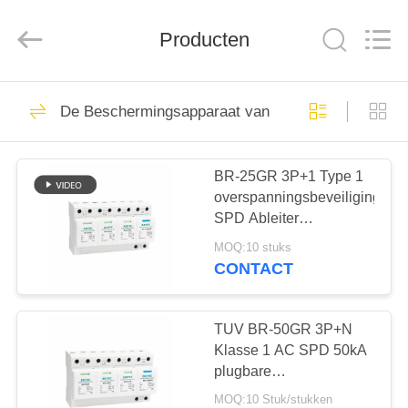
2026
Britec
Electric
Producten
Co.,
Ltd..
All
Rights
Reserved.
THUIS
71
De Beschermingsapparaat van de type 1schommel
Het apparaat van de
PRODUCTEN
schommelingsbescherm
BR-25GR 3P+1 Type 1
overspanningsbeveiliging
OVER
SPD Ableiter
ONS
bliksemafleider
MOQ:10 stuks
vonkafstand spd klasse
CONTACT
1
121
FABRIEKSREIS
overspanningsbeveiliging
De
TUV BR-50GR 3P+N
KWALITEITSCONTROLE
Klasse 1 AC SPD 50kA
Beschermingsapparaat
plugbare
overspanningsbeveiliging
van de type
MOQ:10 Stuk/stukken