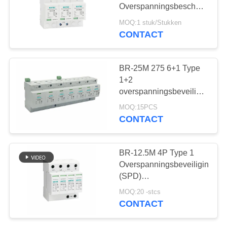
Overspanningsbeveiliging
Apparaat 3
Overspanningsbeschermings
driefasige stroom
4P
MOQ:1 stuk/Stukken
overspanningsbeveiliger
Blitzbeschermingsarrest
CONTACT
47
T1 T2 vonkgat spd
PV
BR-25M 275 6+1 Type
Schommelingsremhaak
1+2
overspanningsbeveiliging
met 25kA bescherming
MOQ:15PCS
en thermische UL94-V0
CONTACT
behuizing
57
BR-12.5M 4P Type 1
T1+T2 schommeling
Overspanningsbeveiliging
(SPD)
Remb+c
overspanningsbeveiliger
MOQ:20 -stcs
AC Type 1 12.5kA SPD
CONTACT
Type 1 SPD
overspanning 12.5kA