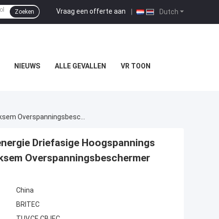
Vraag een offerte aan
|
Dutch
Zoeken
NIEUWS
ALLE GEVALLEN
VR TOON
BR-40 1000 4P Type 2 1000V 690V 800V Windenergie Driefasige Hoogspannings Ac Overspanningsbeschermer SPD Arrester Bliksem Overspanningsbeschermer
nergie Driefasige Hoogspannings
iksem Overspanningsbeschermer
China
BRITEC
TUV,CE,CB,IEC