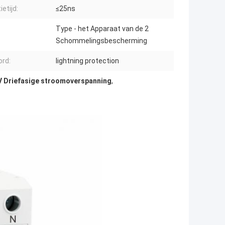
etijd:
≤25ns
Type - het Apparaat van de 2
Schommelingsbescherming
rd:
lightning protection
V Driefasige stroomoverspanning
,