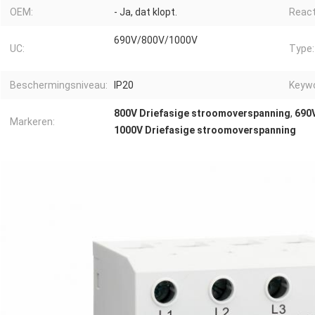
OEM:
- Ja, dat klopt.
Reacti
690V/800V/1000V
UC:
Type:
Beschermingsniveau:
IP20
Keywo
800V Driefasige stroomoverspanning
,
690
Markeren:
1000V Driefasige stroomoverspanning