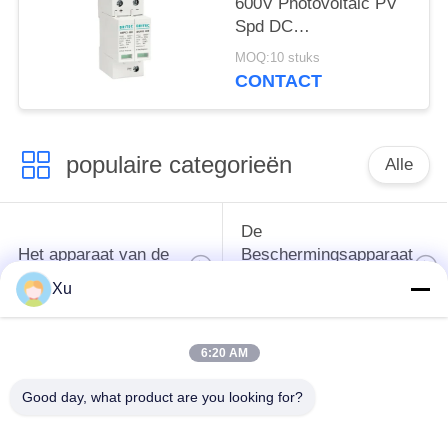
600V Photovoltaic PV
Spd DC
Overspanningsbescherming
MOQ:10 stuks
zonne spd dc 600v pv
CONTACT
overspanningsbeveiliging
zonne-
spanningsonderdrukking
populaire categorieën
Alle
De
Het apparaat van de
Beschermingsapparaat
schommelingsbescherming
van de type
Xu
1schommeling
6:20 AM
Type van
Type - het Apparaat
schommelings
van de 2
Good day, what product are you looking for?
Beschermend
Schommelingsbescherming
Apparaat 3