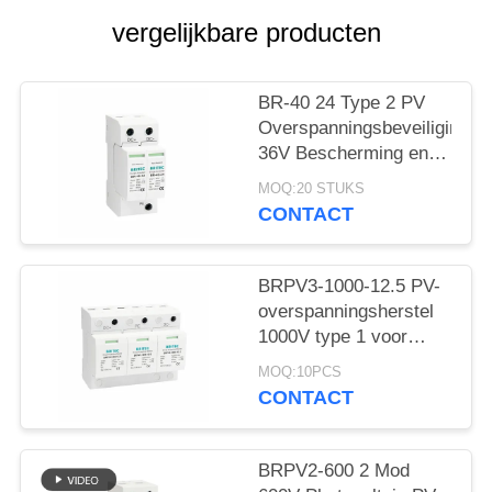
vergelijkbare producten
BR-40 24 Type 2 PV
Overspanningsbeveiliging
36V Bescherming en 5
Jaar Garantie Zonne-
MOQ:20 STUKS
energiesystemen type
CONTACT
2 dc spd
BRPV3-1000-12.5 PV-
overspanningsherstel
1000V type 1 voor
zonnepanelen
MOQ:10PCS
CONTACT
BRPV2-600 2 Mod