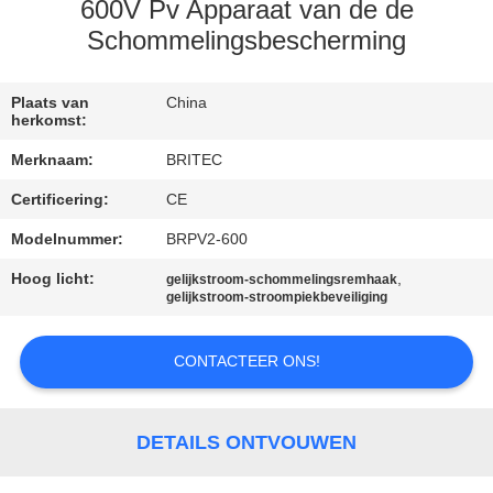
CONTACTEER
600V Pv Apparaat van de de
ONS
Schommelingsbescherming
NIEUWS
Plaats van
China
herkomst:
Merknaam:
BRITEC
ALLE
Certificering:
CE
GEVALLEN
Modelnummer:
BRPV2-600
VR
Hoog licht:
,
gelijkstroom-schommelingsremhaak
gelijkstroom-stroompiekbeveiliging
SHOW
CONTACTEER ONS!
SITEMAP
DETAILS ONTVOUWEN
PRIVACYBELEID