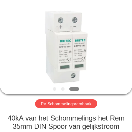
2026
Britec
Electric
Co.,
Ltd..
All
Rights
Reserved.
THUIS
PRODUCTEN
OVER
ONS
FABRIEKSREIS
PV Schommelingsremhaak
KWALITEITSCONTROLE
40kA van het Schommelings het Rem
35mm DIN Spoor van gelijkstroom