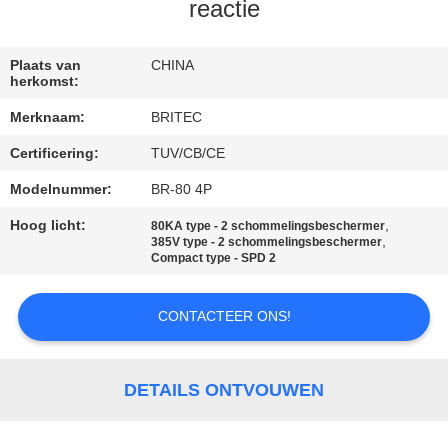
CONTACTEER
reactie
ONS
Plaats van
CHINA
herkomst:
NIEUWS
Merknaam:
BRITEC
Certificering:
TUV/CB/CE
ALLE
GEVALLEN
Modelnummer:
BR-80 4P
Hoog licht:
,
80KA type - 2 schommelingsbeschermer
,
385V type - 2 schommelingsbeschermer
VR
Compact type - SPD 2
SHOW
CONTACTEER ONS!
SITEMAP
DETAILS ONTVOUWEN
PRIVACYBELEID