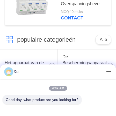
spd
Overspanningsbeveiliging
overspanningsbeschermingsi
385v
MOQ:10 stuks
overspanningsbeveiliging
CONTACT
SPD varistor arrester
surger proctor 100 ka
populaire categorieën
Alle
De
Het apparaat van de
Beschermingsapparaat
schommelingsbescherming
van de type
Xu
1schommeling
4:07 AM
Type van
Type - het Apparaat
schommelings
van de 2
Good day, what product are you looking for?
Beschermend
Schommelingsbescherming
Apparaat 3