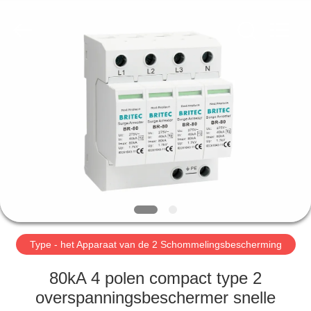
2026
Britec
Electric
Co.,
Ltd..
All
Rights
Reserved.
THUIS
PRODUCTEN
OVER
ONS
FABRIEKSREIS
Type - het Apparaat van de 2 Schommelingsbescherming
KWALITEITSCONTROLE
80kA 4 polen compact type 2
overspanningsbeschermer snelle