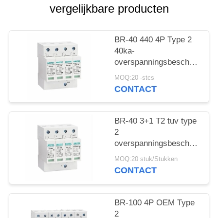
vergelijkbare producten
BR-40 440 4P Type 2
40ka-
overspanningsbeschermings
SPD T2 Power
MOQ:20 -stcs
Protection arrester
CONTACT
bliksembeschermer
donderbeschermer ac
overspanningen 440V
BR-40 3+1 T2 tuv type
Overspanningsbeschermer
2
spd Type 2
overspanningsbeschermingsi
Overspanningsbeschermers
Overspanningsarrestor
MOQ:20 stuk/Stukken
bliksemarrestor
CONTACT
donderbeschermer
overspanningsabsorber
SPD AC DC
BR-100 4P OEM Type
Overspanningsbescherming
2