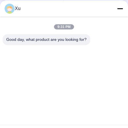
Xu
Type van
Type - het Apparaat
schommelings
van de 2
Beschermend
Schommelingsbescherming
9:31 PM
Apparaat 3
Good day, what product are you looking for?
PV
T1+T2 schommeling
Schommelingsremhaak
Remb+c
gelijkstroom-het
Het Apparaat van de
apparaat van de
stroomstootbescherming
schommelingsbescherming
Teken in