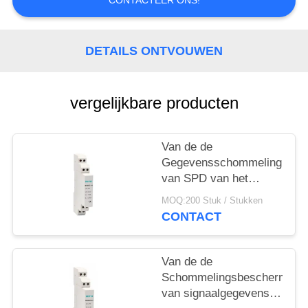
CONTACTEER ONS!
DETAILS ONTVOUWEN
vergelijkbare producten
Van de de
Gegevensschommeling
van SPD van het
signaaldin Spoor de
MOQ:200 Stuk / Stukken
Beschermer 24V
CONTACT
schommelt Remhaak
voor de Bescherming
van de Gegevenslijn
Van de de
Schommelingsbeschermer
van signaalgegevens