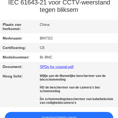
CONTACTEER
IEC 61643-21 voor CCTV-weerstand
ONS
tegen bliksem
NIEUWS
Plaats van
China
herkomst:
Merknaam:
BRITEC
ALLE
Certificering:
CE
GEVALLEN
Modelnummer:
Br-BNC
VR
Document:
SPDs for coaxial.pdf
SHOW
Hoog licht:
Wijfje aan de Mannelijke beschermer van de
bncschommeling
,
HD de beschermer van de camera's bnc
SITEMAP
schommeling
,
De schommelingsbeschermer van kabeltelevisie
van veiligheidscamera's
PRIVACYBELEID