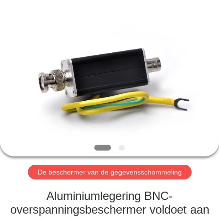
2026
Britec
Electric
Co.,
Ltd..
All
Rights
Reserved.
THUIS
PRODUCTEN
OVER
ONS
FABRIEKSREIS
De beschermer van de gegevensschommeling
KWALITEITSCONTROLE
Aluminiumlegering BNC-
overspanningsbeschermer voldoet aan