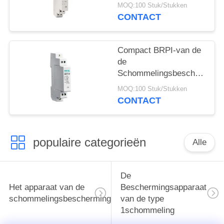
van de de
MOQ:100 Stuk/Stukken
Apparatenmacht de
CONTACT
Lijnspd voor
Gegevenstransmissie
Compact BRPI-van de
de
Schommelingsbeschermer
van Reeksgegevens de
MOQ:100 Stuk/Stukken
Apparatenspd voor
CONTACT
Gegevenstoepassingen
populaire categorieën
Alle
De
Het apparaat van de
Beschermingsapparaat
schommelingsbescherming
van de type
1schommeling