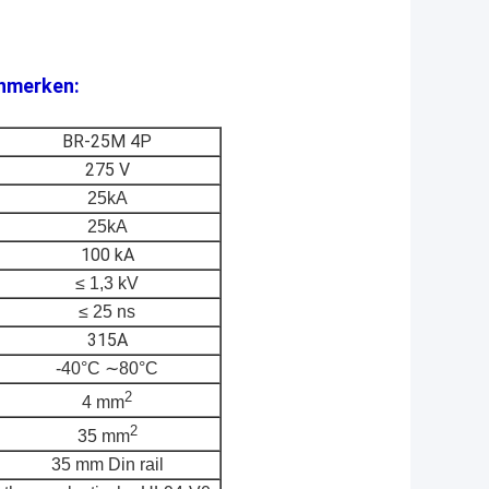
nmerken:
BR-25M 4P
275 V
25kA
25kA
100 kA
≤ 1,3 kV
≤ 25 ns
315A
-40°C ∼80°C
2
4 mm
2
35 mm
35 mm Din rail