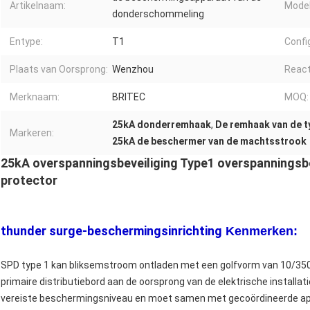
Artikelnaam:
Mode
donderschommeling
Entype:
T1
Confi
Plaats van Oorsprong:
Wenzhou
Reacti
Merknaam:
BRITEC
MOQ:
25kA donderremhaak
,
De remhaak van de 
Markeren:
25kA de beschermer van de machtsstrook
25kA overspanningsbeveiliging Type1 overspanningsbev
protector
thunder surge-beschermingsinrichting
Kenmerken:
SPD type 1 kan bliksemstroom ontladen met een golfvorm van 10/350 μ
primaire distributiebord aan de oorsprong van de elektrische installati
vereiste beschermingsniveau en moet samen met gecoördineerde appa