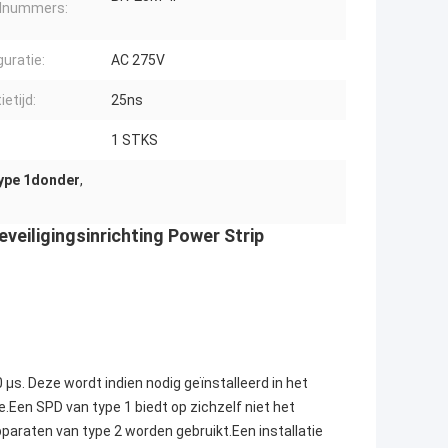
lnummers:
guratie:
AC 275V
etijd:
25ns
1 STKS
type 1donder
,
eiligingsinrichting Power Strip
s. Deze wordt indien nodig geïnstalleerd in het
e.Een SPD van type 1 biedt op zichzelf niet het
raten van type 2 worden gebruikt.Een installatie