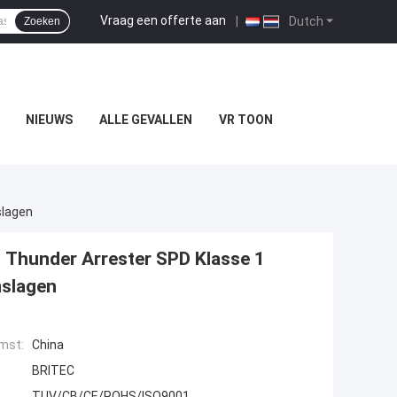
Vraag een offerte aan
|
Dutch
Zoeken
NIEUWS
ALLE GEVALLEN
VR TOON
slagen
 Thunder Arrester SPD Klasse 1
mslagen
mst:
China
BRITEC
TUV/CB/CE/ROHS/ISO9001