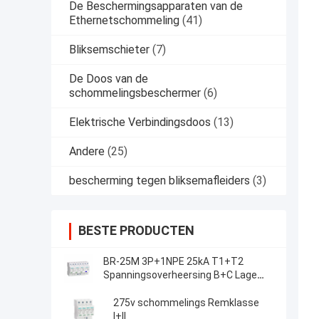
De Beschermingsapparaten van de
Ethernetschommeling
(41)
Bliksemschieter
(7)
De Doos van de
schommelingsbeschermer
(6)
Elektrische Verbindingsdoos
(13)
Andere
(25)
bescherming tegen bliksemafleiders
(3)
BESTE PRODUCTEN
BR-25M 3P+1NPE 25kA T1+T2
Spanningsoverheersing B+C Lage
Spanning 3 Fase
Spanningsoverheersingsbeschermer
275v schommelings Remklasse
I+II