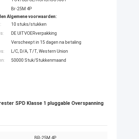
Br-25M 4P
den Algemene voorwaarden:
:
10 stuks/stukken
s:
DE UITVOERverpakking
Verscheept in 15 dagen na betaling
es:
L/C, D/A, T/T, Western Union
en:
50000 Stuk/Stukkenmaand
rester SPD Klasse 1 pluggable Overspanning
BR-25M 4P