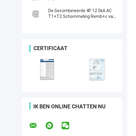
De Gecombineerde 4P 12.5kA AC
T1+T2 Schommeling Remb+c van
T1+T2 B+C I+II Iimp
CERTIFICAAT
IK BEN ONLINE CHATTEN NU