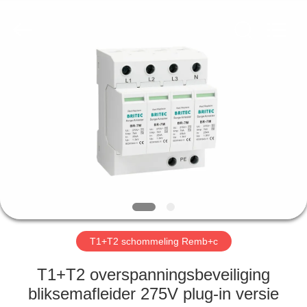
2026
Britec
Electric
Co.,
Ltd..
All
Rights
Reserved.
THUIS
PRODUCTEN
OVER
ONS
FABRIEKSREIS
T1+T2 schommeling Remb+c
KWALITEITSCONTROLE
T1+T2 overspanningsbeveiliging
bliksemafleider 275V plug-in versie