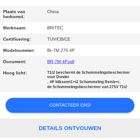
CONTACTEER
ONS
Plaats van
China
herkomst:
Merknaam:
BRITEC
NIEUWS
Certificering:
TUV/CB/CE
ALLE
Modelnummer:
Br-7M 275 4P
GEVALLEN
Document:
BR-7M 4P.pdf
Hoog licht:
T1t2 beschermt de Schommelingsbeschermer
voor Donder
VR
,
,
4P bliksemt1+t2 Schommeling Remb+c
de Schommelingsbeschermer van 275V T1t2
SHOW
CONTACTEER ONS!
SITEMAP
DETAILS ONTVOUWEN
PRIVACYBELEID