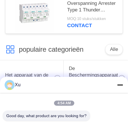
Overspanning Arrester
Type 1 Thunder
Arrester SPD Klasse 1
MOQ:10 stuks/stukken
pluggable
CONTACT
Overspanning Arrester
China bliksemslagen
populaire categorieën
Alle
De
Het apparaat van de
Beschermingsapparaat
schommelingsbescherming
van de type
Xu
1schommeling
4:54 AM
Type van
Type - het Apparaat
schommelings
van de 2
Good day, what product are you looking for?
Beschermend
Schommelingsbescherming
Apparaat 3