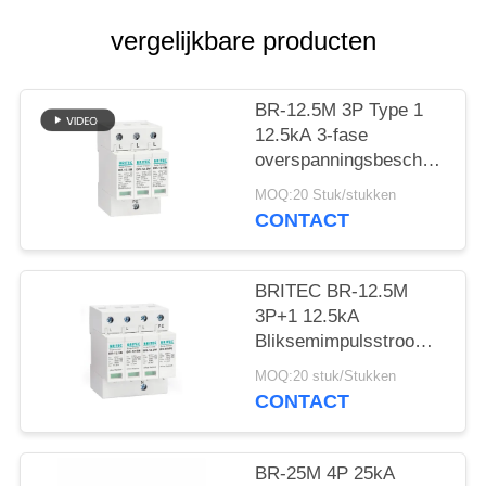
vergelijkbare producten
BR-12.5M 3P Type 1
12.5kA 3-fase
overspanningsbeschermings
SPD Arrester 12.5ka
MOQ:20 Stuk/stukken
overspanningsonderdrukker
CONTACT
industrieel
BRITEC BR-12.5M
3P+1 12.5kA
Bliksemimpulsstroomoversp
met plug-in-module-
MOQ:20 stuk/Stukken
ontwerp en klasse I+II-
CONTACT
bescherming
BR-25M 4P 25kA