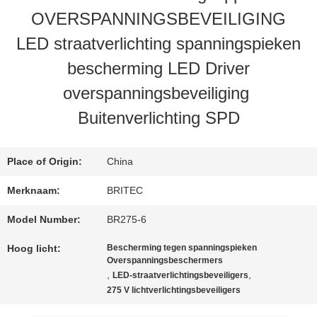
OVERSPANNINGSBEVEILIGING
LED straatverlichting spanningspieken
CONTACTEER
bescherming LED Driver
ONS
overspanningsbeveiliging
Buitenverlichting SPD
NIEUWS
Place of Origin:
China
ALLE
Merknaam:
BRITEC
GEVALLEN
Model Number:
BR275-6
Hoog licht:
Bescherming tegen spanningspieken
VR
Overspanningsbeschermers
,
,
LED-straatverlichtingsbeveiligers
SHOW
275 V lichtverlichtingsbeveiligers