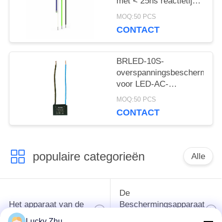
met < 25ns reactietijd
voor LED Street
en conformiteit met
MOQ:50 PCS
Lighting
IEC/EN61643-11 voor
CONTACT
LED-
verlichtingssystemen
BRLED-10S-
overspanningsbeschermers
voor LED-AC-
overspanningsbeschermer
MOQ:50 PCS
voor LED-
CONTACT
verlichtingssysteem
populaire categorieën
Alle
De
Het apparaat van de
Beschermingsapparaat
schommelingsbescherming
van de type
Lucky Zhu