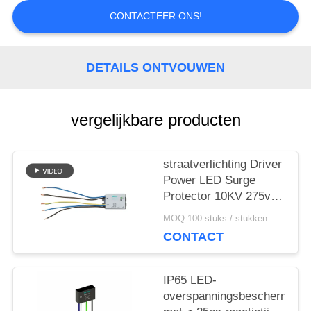
CONTACTEER ONS!
SITEMAP
DETAILS ONTVOUWEN
PRIVACYBELEID
vergelijkbare producten
straatverlichting Driver
Power LED Surge
Protector 10KV 275v
led
MOQ:100 stuks / stukken
overspanningsbeschermings
CONTACT
AC
overspanningsbeschermer
voor LED
IP65 LED-
Verlichtingssysteem
overspanningsbeschermer
Overspanningsbescherming