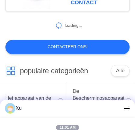
CONTACT
van 35 Mm
loading...
CONTACTEER ONS!
populaire categorieën
Alle
De
Het apparaat van de
Beschermingsapparaat
schommelingsbescherming
van de type
Xu
1schommeling
11:01 AM
Type van
Type - het Apparaat