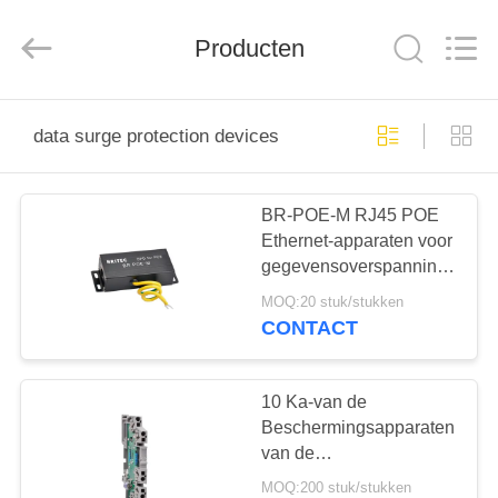
2026
Britec
Electric
Producten
Co.,
Ltd..
All
Rights
Reserved.
THUIS
data surge protection devices
PRODUCTEN
BR-POE-M RJ45 POE
Ethernet-apparaten voor
OVER
gegevensoverspanningsbevei
ONS
poe bliksembeveiliging
MOQ:20 stuk/stukken
netwerk POE power rj45
CONTACT
overspanningsbeveiliging
FABRIEKSREIS
NET 6 POE
overspanningsbeveiligers
10 Ka-van de
KWALITEITSCONTROLE
Beschermingsapparaten
van de
Gegevensschommeling
MOQ:200 stuk/stukken