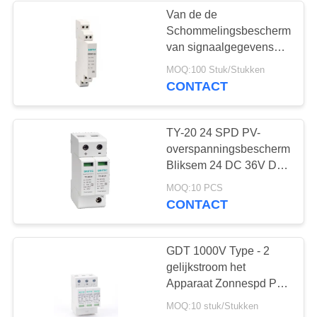
Van de de
Schommelingsbeschermer
van signaalgegevens
van de de
MOQ:100 Stuk/Stukken
Apparatenmacht de
CONTACT
Lijnspd voor
Gegevenstransmissie
TY-20 24 SPD PV-
overspanningsbeschermingsin
Bliksem 24 DC 36V DC
spd zonne-
MOQ:10 PCS
overspanningsbeveiliging
CONTACT
GDT 1000V Type - 2
gelijkstroom het
Apparaat Zonnespd PV
van de
MOQ:10 stuk/Stukken
Schommelingsbescherming