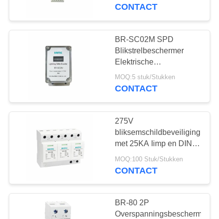
CONTACTEER
Blitzschutter
CONTACT
ONS
BR-SC02M SPD
NIEUWS
Blikstrelbeschermer
Elektrische
beschermingsapparatuur
ALLE
MOQ:5 stuk/Stukken
Tegenstrelbeveiliging
CONTACT
GEVALLEN
Blikstrelbeveiliging
Blikstrelbeveiliging
275V
VR
bliksemschildbeveiliging
SHOW
met 25KA Iimp en DIN
Rail Mount voor 3-fase
MOQ:100 Stuk/Stukken
energiebescherming
CONTACT
SITEMAP
PRIVACYBELEID
BR-80 2P
Overspanningsbeschermingsin