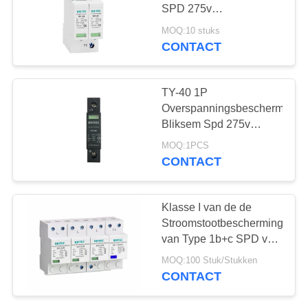
SPD 275v
overspanningsbeschermer
MOQ:10 stuks
CONTACT
TY-40 1P
Overspanningsbeschermings
Bliksem Spd 275v
Bliksemoverspanningsbesch
MOQ:1PCS
CONTACT
Klasse I van de de
Stroomstootbescherming
van Type 1b+c SPD van
de het Apparaten25ka
MOQ:100 Stuk/Stukken
Bliksem de
CONTACT
Schommelingsbeschermer