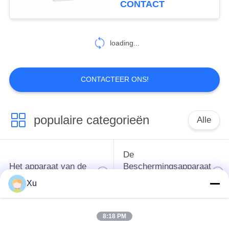
CONTACT
Schommelingsbescherming
loading...
CONTACTEER ONS!
populaire categorieën
Alle
De
Het apparaat van de
Beschermingsapparaat
schommelingsbescherming
van de type
Xu
1schommeling
8:18 PM
Type van
Type - het Apparaat