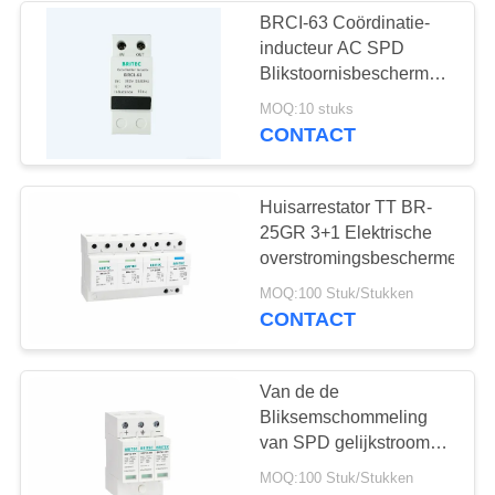
BRCI-63 Coördinatie-
inducteur AC SPD
Blikstoornisbeschermer
Elektrische
MOQ:10 stuks
beschermingsapparatuur
CONTACT
Huisarrestator TT BR-
25GR 3+1 Elektrische
overstromingsbeschermer
MOQ:100 Stuk/Stukken
CONTACT
Van de de
Bliksemschommeling
van SPD gelijkstroom
800V Elektro de
MOQ:100 Stuk/Stukken
Beschermer Zonnepv