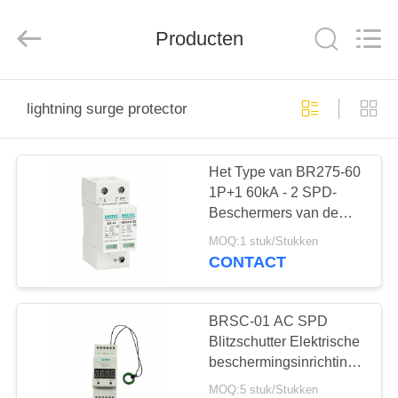
2026
Britec
Electric
Producten
Co.,
Ltd..
All
Rights
Reserved.
THUIS
lightning surge protector
PRODUCTEN
Het Type van BR275-60
1P+1 60kA - 2 SPD-
OVER
Beschermers van de
ONS
Bliksemschommeling
MOQ:1 stuk/Stukken
CONTACT
FABRIEKSREIS
BRSC-01 AC SPD
KWALITEITSCONTROLE
Blitzschutter Elektrische
beschermingsinrichtingen
Blitzschutter
MOQ:5 stuk/Stukken