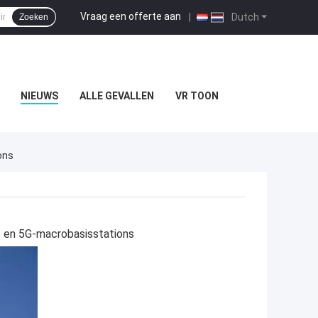
Vraag een offerte aan
|
Dutch
Zoeken
NIEUWS
ALLE GEVALLEN
VR TOON
ons
s en 5G-macrobasisstations