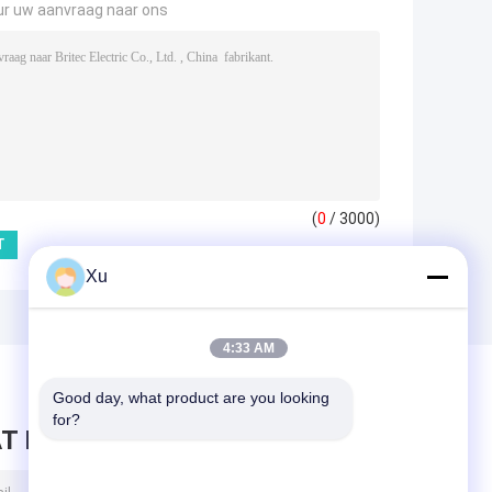
ur uw aanvraag naar ons
(
0
/ 3000)
Xu
4:33 AM
Good day, what product are you looking 
for?
T BERICHT ACHTER