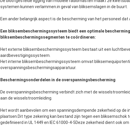
De blootgestelde ligging van mobiele radiomasten maakt ze kwetsbaa
systemen kunnen verlammen.in geval van bliksemslagen in de buurt.
Een ander belangrijk aspect is de bescherming van het personeel dat
Een bliksembeschermingssysteem biedt een optimale bescherming d
bliksembeschermingssegmenten te coördineren:
Het externe bliksembeschermingssysteem bestaat uit een luchtbeves
aardbevestigingssysteem.
Het interne bliksembeschermingssysteem omvat bliksemequipotentië
overspanningsbeschermingsapparatuur.
Beschermingsonderdelen in de overspanningsbescherming
De overspanningsbescherming verbindt zich met de wisselstroomleidin
aan de wisselstroomleiding.
Het wordt aanbevolen om een spanningsdempende zekerheid op de in
plaatsen.Dit type zekering kan bestand zijn tegen een bliksemschok 
gedefinieerd in UL 1449 en IEC 61000-4-5Deze zekerheid dient ook om d