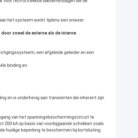
r voor rechtstreekse blikseminslagen die de
 aan het systeem werkt tijdens een onweer.
oor zowel de externe als de interne
tigingssysteem, een afgeleide geleider en een
le binding en
g en is onderhevig aan transiënten die inherent zijn
gang van het spanningsbeschermingscircuit te
tot 200 kA op basis van voorbijgaande schokken zoals
e huidige beperking te beschermen bij kortsluiting.