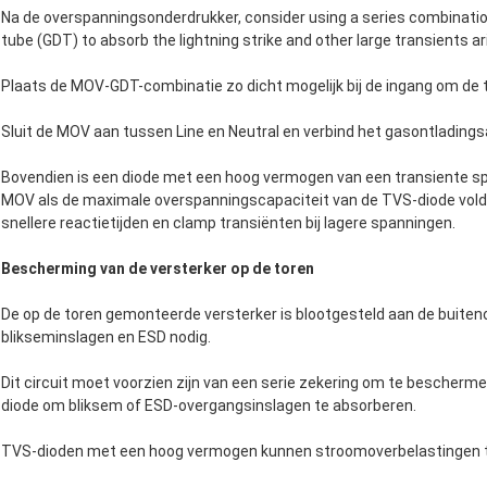
Na de overspanningsonderdrukker, consider using a series combinatio
tube (GDT) to absorb the lightning strike and other large transients a
Plaats de MOV-GDT-combinatie zo dicht mogelijk bij de ingang om de tijd
Sluit de MOV aan tussen Line en Neutral en verbind het gasontlading
Bovendien is een diode met een hoog vermogen van een transiente sp
MOV als de maximale overspanningscapaciteit van de TVS-diode vold
snellere reactietijden en clamp transiënten bij lagere spanningen.
Bescherming van de versterker op de toren
De op de toren gemonteerde versterker is blootgesteld aan de buit
blikseminslagen en ESD nodig.
Dit circuit moet voorzien zijn van een serie zekering om te bescherm
diode om bliksem of ESD-overgangsinslagen te absorberen.
TVS-dioden met een hoog vermogen kunnen stroomoverbelastingen tot