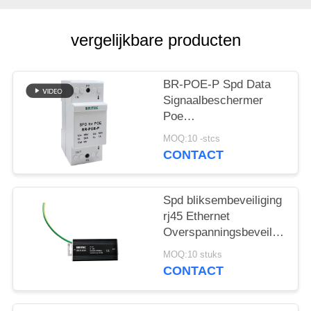
vergelijkbare producten
BR-POE-P Spd Data
Signaalbeschermer
Poe
Overspanningsbeveiliging
MOQ:10 -stcs
48V China ethernet
CONTACT
overspanningsbeveiligingsa
poe bliksem POE
camera
Spd bliksembeveiliging
rj45 Ethernet
Overspanningsbeveiliging
Signaal 1000Mbps
MOQ:10 stuks
China ethernet
CONTACT
overspanningsbeveiliging
groothandelaren