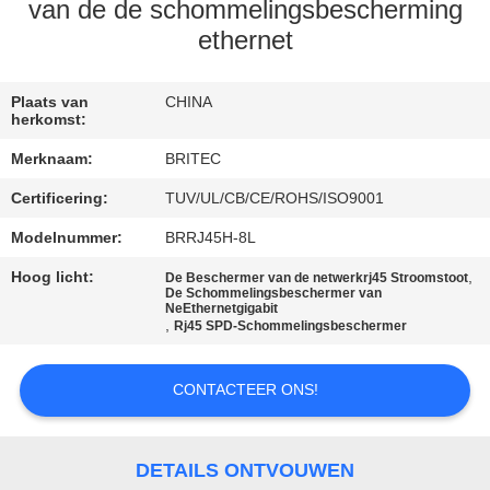
CONTACTEER
van de de schommelingsbescherming
ONS
ethernet
NIEUWS
Plaats van
CHINA
herkomst:
Merknaam:
BRITEC
ALLE
Certificering:
TUV/UL/CB/CE/ROHS/ISO9001
GEVALLEN
Modelnummer:
BRRJ45H-8L
VR
Hoog licht:
,
De Beschermer van de netwerkrj45 Stroomstoot
De Schommelingsbeschermer van
NeEthernetgigabit
SHOW
,
Rj45 SPD-Schommelingsbeschermer
SITEMAP
CONTACTEER ONS!
PRIVACYBELEID
DETAILS ONTVOUWEN