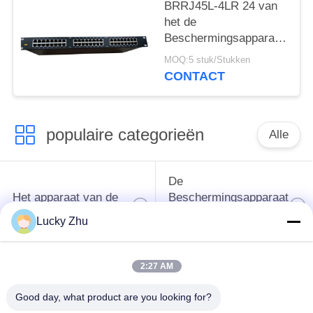
BRRJ45L-4LR 24 van
het de
Beschermingsapparaat
van de Havenrj45
MOQ:5 stuk/Stukken
Ethernet Schommeling
CONTACT
de Bliksemremhaak
Rackmount
populaire categorieën
Alle
De
Het apparaat van de
Beschermingsapparaat
schommelingsbescherming
van de type
Lucky Zhu
1schommeling
2:27 AM
Type van
Type - het Apparaat
schommelings
van de 2
Good day, what product are you looking for?
Beschermend
Schommelingsbescherming