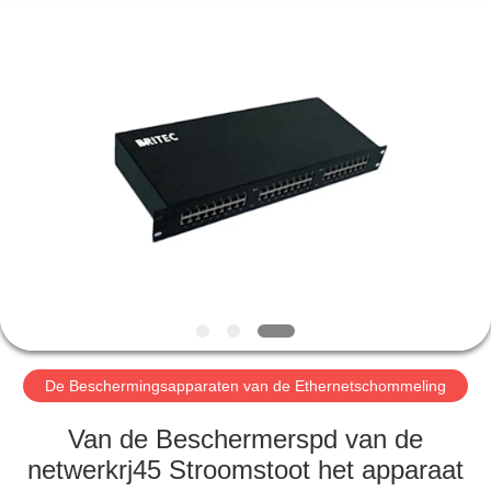
2026
Britec
Electric
Co.,
Ltd..
All
Rights
Reserved.
THUIS
PRODUCTEN
OVER
ONS
FABRIEKSREIS
De Beschermingsapparaten van de Ethernetschommeling
KWALITEITSCONTROLE
Van de Beschermerspd van de
netwerkrj45 Stroomstoot het apparaat