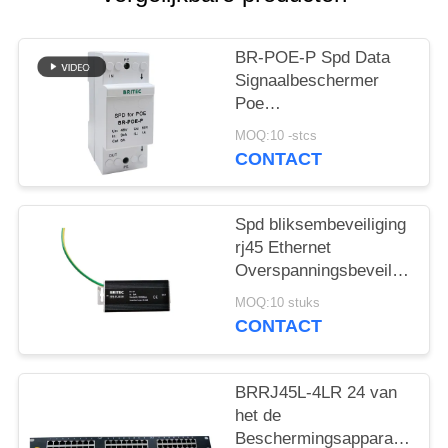
BR-POE-P Spd Data
Signaalbeschermer
Poe
Overspanningsbeveiliging
MOQ:10 -stcs
48V China ethernet
CONTACT
overspanningsbeveiligingsa
poe bliksem POE
camera
Spd bliksembeveiliging
rj45 Ethernet
Overspanningsbeveiliging
Signaal 1000Mbps
MOQ:10 stuks
China ethernet
CONTACT
overspanningsbeveiliging
groothandelaren
BRRJ45L-4LR 24 van
het de
Beschermingsapparaat