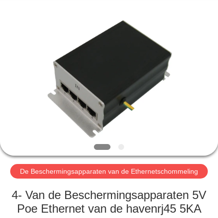
2026
Britec
Electric
Co.,
Ltd..
All
Rights
Reserved.
THUIS
PRODUCTEN
OVER
ONS
FABRIEKSREIS
De Beschermingsapparaten van de Ethernetschommeling
KWALITEITSCONTROLE
4- Van de Beschermingsapparaten 5V
Poe Ethernet van de havenrj45 5KA