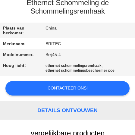
CONTACTEER
Ethernet Schommeling de
ONS
Schommelingsremhaak
NIEUWS
Plaats van
China
herkomst:
Merknaam:
BRITEC
ALLE
Modelnummer:
Brrj45-4
GEVALLEN
Hoog licht:
,
ethernet schommelingsremhaak
ethernet schommelingsbeschermer poe
VR
SHOW
CONTACTEER ONS!
SITEMAP
DETAILS ONTVOUWEN
PRIVACYBELEID
vergelijkbare producten