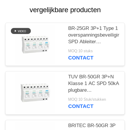
vergelijkbare producten
BR-25GR 3P+1 Type 1
overspanningsbeveiliging
SPD Ableiter
bliksemafleider
MOQ:10 stuks
vonkafstand spd
CONTACT
klasse 1
overspanningsbeveiliging
TUV BR-50GR 3P+N
Klasse 1 AC SPD 50kA
plugbare
overspanningsbeveiliging
MOQ:10 Stuk/stukken
type 1 spd TUV
CONTACT
bliksembeveiliging
vonkbrug spd klasse 1
overspanningsafleider
BRITEC BR-50GR 3P