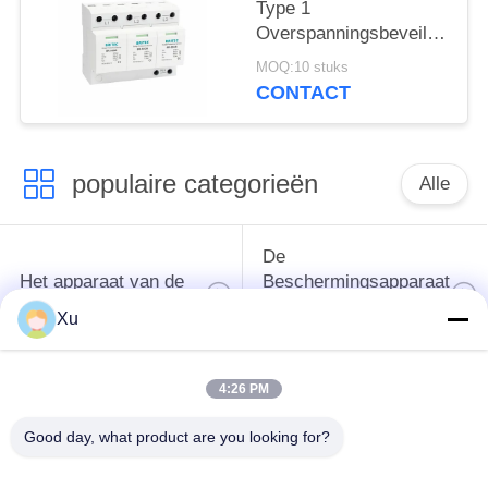
type 1
Type 1
overspanningsbeveiliging
Overspanningsbeveiliging
50ka
MOQ:10 stuks
Overspanningsbeveiliging
CONTACT
spd t1 t2 ac driefasig
ac spd
populaire categorieën
Alle
De
Het apparaat van de
Beschermingsapparaat
schommelingsbescherming
van de type
Xu
1schommeling
4:26 PM
Type van
Type - het Apparaat
schommelings
van de 2
Good day, what product are you looking for?
Beschermend
Schommelingsbescherming
Apparaat 3