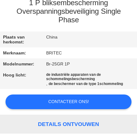
CONTACTEER
1 P bliksembescherming
ONS
Overspanningsbeveiliging Single
Phase
NIEUWS
Plaats van
China
herkomst:
ALLE
Merknaam:
BRITEC
GEVALLEN
Modelnummer:
Br-25GR 1P
Hoog licht:
de industriële apparaten van de
VR
schommelingsbescherming
,
de beschermer van de type 1schommeling
SHOW
CONTACTEER ONS!
SITEMAP
DETAILS ONTVOUWEN
PRIVACYBELEID