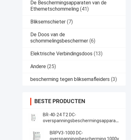
De Beschermingsapparaten van de
Ethernetschommeling
(41)
Bliksemschieter
(7)
De Doos van de
schommelingsbeschermer
(6)
Elektrische Verbindingsdoos
(13)
Andere
(25)
bescherming tegen bliksemafleiders
(3)
BESTE PRODUCTEN
BR-40-24 T2 DC-
overspanningsbeschermingsapparaat
40kA 24V SPD met thermoplastisch
UL94-V0 behuizing voor
BRPV3-1000 DC-
overspanningen
overspanningsbescherming 1000v