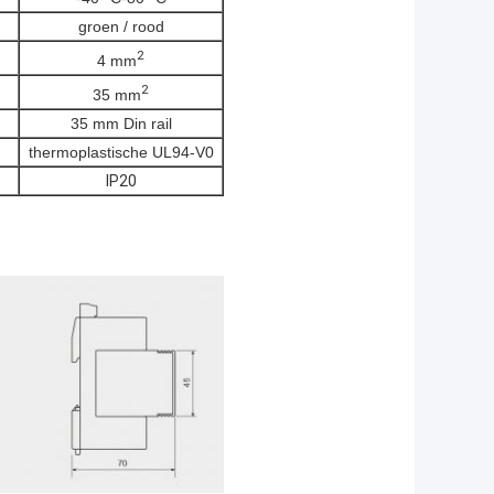
groen / rood
2
4 mm
2
35 mm
35 mm Din rail
thermoplastische UL94-V0
IP20