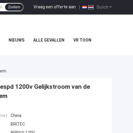
Vraag een offerte aan
|
Dutch
Zoeken
NIEUWS
ALLE GEVALLEN
VR TOON
rem
espd 1200v Gelijkstroom van de
rem
mst:
China
BRITEC
BRPV3-1200