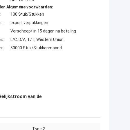
den Algemene voorwaarden:
:
100 Stuk/Stukken
s:
export verpakkingen
Verscheept in 15 dagen na betaling
es:
L/C, D/A, T/T, Western Union
en:
50000 Stuk/Stukkenmaand
Gelijkstroom van de
Type 2