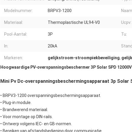
Modelnummer:
BRPV3-1200
Naam 
Materiaal:
Thermoplastische UL94-V0
Ucpv:
Pool-Aantal:
3P
Tu:
In:
20kA
Stand
Markeren:
gelijkstroom-stroompiekbeveiliging
,
geli
Hoogwaardige PV-overspanningsbeschermer 3P Solar SPD 12000V 
Mini Pv Dc-overspanningsbeschermingsapparaat 3p Solar 
• BRPV3-1200 overspanningsbeschermingsapparaat.
• Plug-in module.
• Brandwerend materiaal.
• Voor montage op DIN-rails.
• Ontwerp volgens IEC- en GB-normen.
• Bereiken van afstandsbediening door communicatie.