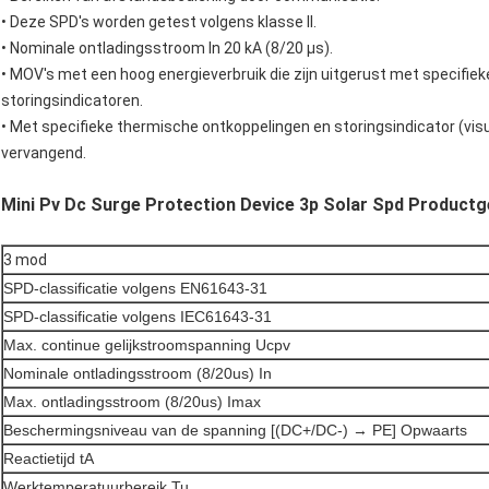
• Deze SPD's worden getest volgens klasse II.
• Nominale ontladingsstroom In 20 kA (8/20 μs).
• MOV's met een hoog energieverbruik die zijn uitgerust met specifi
storingsindicatoren.
• Met specifieke thermische ontkoppelingen en storingsindicator (visu
vervangend.
Mini Pv Dc Surge Protection Device 3p Solar Spd Product
3 mod
SPD-classificatie volgens EN61643-31
SPD-classificatie volgens IEC61643-31
Max. continue gelijkstroomspanning Ucpv
Nominale ontladingsstroom (8/20us) In
Max. ontladingsstroom (8/20us) Imax
Beschermingsniveau van de spanning [(DC+/DC-) → PE] Opwaarts
Reactietijd tA
Werktemperatuurbereik Tu