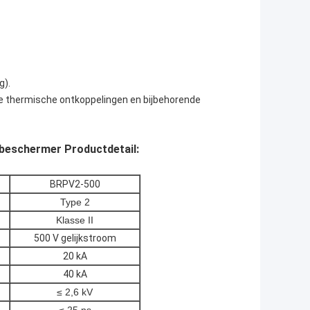
g).
eke thermische ontkoppelingen en bijbehorende
eschermer Productdetail:
BRPV2-500
Type 2
Klasse II
500 V gelijkstroom
20 kA
40 kA
≤ 2,6 kV