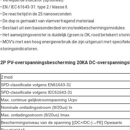
• Verwijderde indicator (optioneel).
• EN / IEC 61643-31: type 2 / klasse II.
• De reactietijd in de 25 nanoseconden.
• De dop is gemaakt van vlamvertragend materiaal.
• Bestaat uit een basisonderdeel en insteekbeschermingsmodules.
• Het aanwijzingsvenster is duidelijk (groen is OK, rood betekent storin
• MOV's met een hoog energieverbruik die zijn uitgerust met specifi
storingsindicatoren.
2P PV-overspanningsbescherming 20KA DC-overspanningsb
2 mod
SPD-classificatie volgens EN61643-31
SPD-classificatie volgens IEC61643-31
Max. continue gelijkstroomspanning Ucpv
Nominale ontladingsstroom (8/20us) In
Max. ontladingsstroom (8/20us) Imax
Beschermingsniveau van de spanning [(DC+/DC-)→PE] Opwaarts