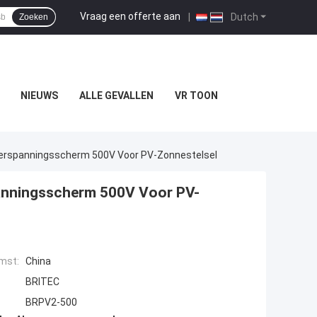
Vraag een offerte aan
|
Dutch
Zoeken
NIEUWS
ALLE GEVALLEN
VR TOON
rspanningsscherm 500V Voor PV-Zonnestelsel
nningsscherm 500V Voor PV-
mst:
China
BRITEC
BRPV2-500