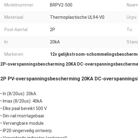
Modelnummer:
BRPV2-500
Naam 
Materiaal:
Thermoplastische UL94-V0
Ucpv:
Pool-Aantal:
2P
Tu:
In:
20kA
Stand
Markeren:
12v gelijkstroom-schommelingsbescherm
2P-overspanningsbescherming 20KA DC-overspanningsbeschermer
2P PV-overspanningsbescherming 20KA DC-overspanning
• In (8/20us): 20kA.
• Imax (8/20us): 40kA.
• Elke paal bereikt 500 V.
• Din-rail montagebaar.
• Vervangbare module.
• IP20 vingerveilig ontwerp.