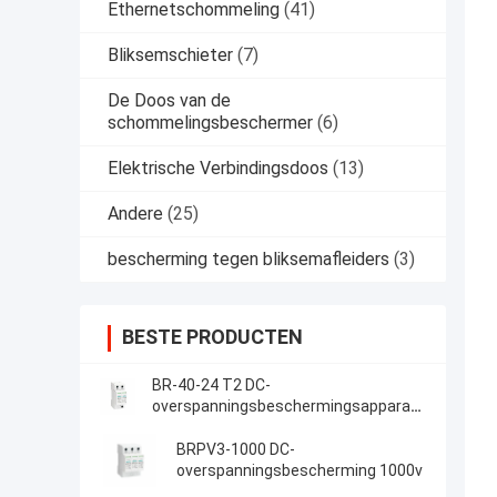
Ethernetschommeling
(41)
Bliksemschieter
(7)
De Doos van de
schommelingsbeschermer
(6)
Elektrische Verbindingsdoos
(13)
Andere
(25)
bescherming tegen bliksemafleiders
(3)
BESTE PRODUCTEN
BR-40-24 T2 DC-
overspanningsbeschermingsapparaat
40kA 24V SPD met thermoplastisch
UL94-V0 behuizing voor
BRPV3-1000 DC-
overspanningen
overspanningsbescherming 1000v