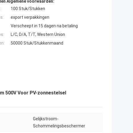
den Algemene voorwaarden:
:
100 Stuk/Stukken
s:
export verpakkingen
Verscheept in 15 dagen na betaling
es:
L/C, D/A, T/T, Western Union
en:
50000 Stuk/Stukkenmaand
m 500V Voor PV-zonnestelsel
Gelijkstroom-
Schommelingsbeschermer