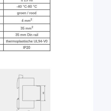
≤ 25 ns
-40 °C-80 °C
groen / rood
2
4 mm
2
35 mm
35 mm Din rail
thermoplastische UL94-V0
IP20