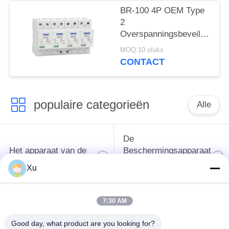
SPD AC DC
BR-100 4P OEM Type
Overspanningsbescherming
2
spd
Overspanningsbeveiliging
overspanningsbeschermingsi
385v
MOQ:10 stuks
overspanningsbeveiliging
CONTACT
SPD varistor arrester
surger proctor 100 ka
populaire categorieën
Alle
De
Het apparaat van de
Beschermingsapparaat
schommelingsbescherming
van de type
Xu
1schommeling
7:30 AM
Type van
Type - het Apparaat
schommelings
van de 2
Good day, what product are you looking for?
Beschermend