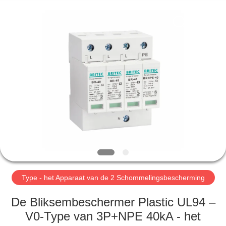
2026
Britec
Electric
Co.,
Ltd..
All
Rights
Reserved.
THUIS
PRODUCTEN
OVER
ONS
FABRIEKSREIS
Type - het Apparaat van de 2 Schommelingsbescherming
KWALITEITSCONTROLE
De Bliksembeschermer Plastic UL94 –
V0-Type van 3P+NPE 40kA - het