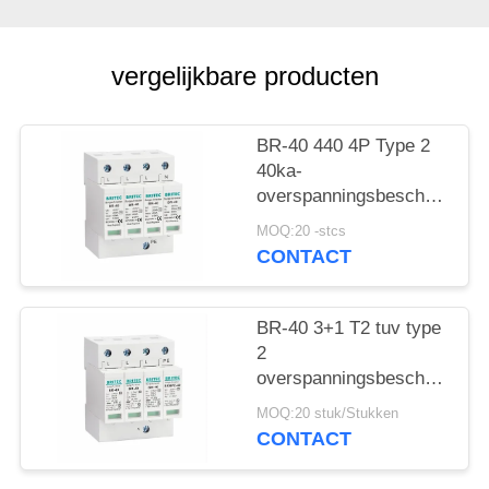
vergelijkbare producten
BR-40 440 4P Type 2
40ka-
overspanningsbeschermings
SPD T2 Power
MOQ:20 -stcs
Protection arrester
CONTACT
bliksembeschermer
donderbeschermer ac
overspanningen 440V
BR-40 3+1 T2 tuv type
Overspanningsbeschermer
2
spd Type 2
overspanningsbeschermingsi
Overspanningsbeschermers
Overspanningsarrestor
MOQ:20 stuk/Stukken
bliksemarrestor
CONTACT
donderbeschermer
overspanningsabsorber