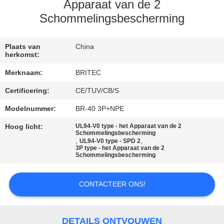
CONTACTEER
Apparaat van de 2
ONS
Schommelingsbescherming
NIEUWS
Plaats van
China
herkomst:
Merknaam:
BRITEC
ALLE
Certificering:
CE/TUV/CB/S
GEVALLEN
Modelnummer:
BR-40 3P+NPE
VR
Hoog licht:
UL94-V0 type - het Apparaat van de 2
Schommelingsbescherming
,
,
UL94-V0 type - SPD 2
SHOW
3P type - het Apparaat van de 2
Schommelingsbescherming
SITEMAP
CONTACTEER ONS!
PRIVACYBELEID
DETAILS ONTVOUWEN