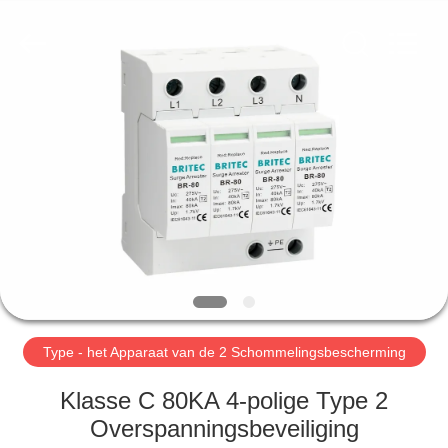
2026
Britec
Electric
Co.,
Ltd..
All
Rights
Reserved.
THUIS
PRODUCTEN
OVER
ONS
FABRIEKSREIS
Type - het Apparaat van de 2 Schommelingsbescherming
KWALITEITSCONTROLE
Klasse C 80KA 4-polige Type 2
Overspanningsbeveiliging