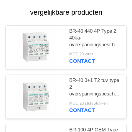
vergelijkbare producten
BR-40 440 4P Type 2
40ka-
overspanningsbeschermings
SPD T2 Power
MOQ:20 -stcs
Protection arrester
CONTACT
bliksembeschermer
donderbeschermer ac
overspanningen 440V
BR-40 3+1 T2 tuv type
Overspanningsbeschermer
2
spd Type 2
overspanningsbeschermingsi
Overspanningsbeschermers
Overspanningsarrestor
MOQ:20 stuk/Stukken
bliksemarrestor
CONTACT
donderbeschermer
overspanningsabsorber
SPD AC DC
BR-100 4P OEM Type