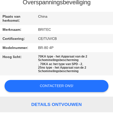
CONTACTEER
Overspanningsbeveiliging
ONS
Plaats van
China
herkomst:
NIEUWS
Merknaam:
BRITEC
Certificering:
CE/TUV/CB
ALLE
GEVALLEN
Modelnummer:
BR-80 4P
Hoog licht:
70KA type - het Apparaat van de 2
Schommelingsbescherming
VR
,
,
70KA ac het type van SPD - 2
25ns type - het Apparaat van de 2
Schommelingsbescherming
SHOW
CONTACTEER ONS!
SITEMAP
PRIVACYBELEID
DETAILS ONTVOUWEN