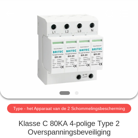
2026
Britec
Electric
Co.,
Ltd..
All
Rights
Reserved.
THUIS
PRODUCTEN
OVER
ONS
FABRIEKSREIS
Type - het Apparaat van de 2 Schommelingsbescherming
KWALITEITSCONTROLE
Klasse C 80KA 4-polige Type 2
Overspanningsbeveiliging