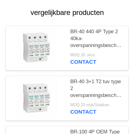
vergelijkbare producten
BR-40 440 4P Type 2
40ka-
overspanningsbeschermings
SPD T2 Power
MOQ:20 -stcs
Protection arrester
CONTACT
bliksembeschermer
donderbeschermer ac
overspanningen 440V
BR-40 3+1 T2 tuv type
Overspanningsbeschermer
2
spd Type 2
overspanningsbeschermingsi
Overspanningsbeschermers
Overspanningsarrestor
MOQ:20 stuk/Stukken
bliksemarrestor
CONTACT
donderbeschermer
overspanningsabsorber
SPD AC DC
BR-100 4P OEM Type