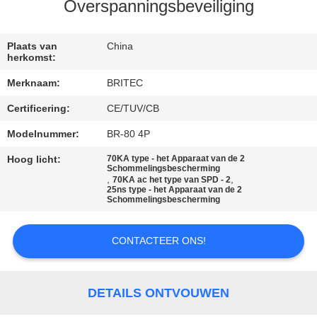
CONTACTEER
Overspanningsbeveiliging
ONS
Plaats van
China
herkomst:
NIEUWS
Merknaam:
BRITEC
Certificering:
CE/TUV/CB
ALLE
GEVALLEN
Modelnummer:
BR-80 4P
Hoog licht:
70KA type - het Apparaat van de 2
Schommelingsbescherming
VR
,
,
70KA ac het type van SPD - 2
25ns type - het Apparaat van de 2
Schommelingsbescherming
SHOW
CONTACTEER ONS!
SITEMAP
PRIVACYBELEID
DETAILS ONTVOUWEN