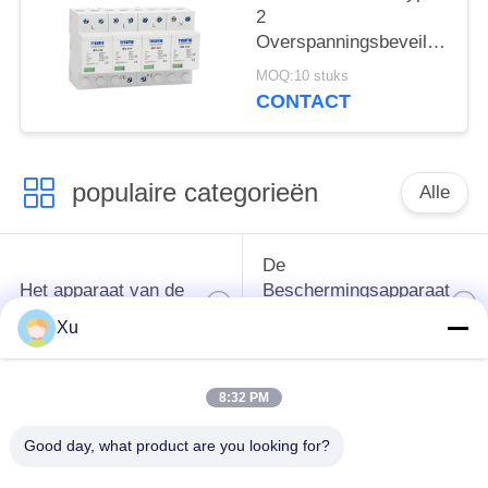
Overspanningsbescherming
2
spd
Overspanningsbeveiliging
overspanningsbeschermingsi
385v
MOQ:10 stuks
overspanningsbeveiliging
CONTACT
SPD varistor arrester
surger proctor 100 ka
populaire categorieën
Alle
De
Het apparaat van de
Beschermingsapparaat
schommelingsbescherming
van de type
Xu
1schommeling
8:32 PM
Type van
Type - het Apparaat
schommelings
van de 2
Good day, what product are you looking for?
Beschermend
Schommelingsbescherming
Apparaat 3