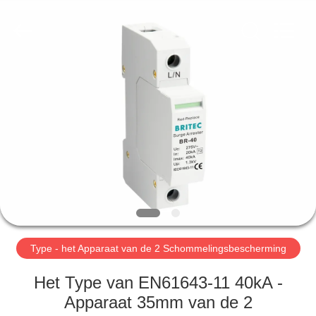
2026
Britec
Electric
Co.,
Ltd..
All
Rights
Reserved.
THUIS
PRODUCTEN
OVER
ONS
FABRIEKSREIS
Type - het Apparaat van de 2 Schommelingsbescherming
KWALITEITSCONTROLE
Het Type van EN61643-11 40kA -
Apparaat 35mm van de 2