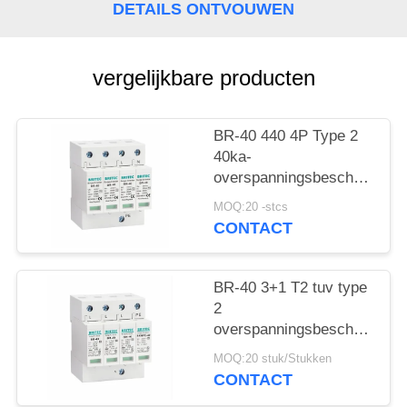
DETAILS ONTVOUWEN
vergelijkbare producten
BR-40 440 4P Type 2
40ka-
overspanningsbeschermings
SPD T2 Power
MOQ:20 -stcs
Protection arrester
CONTACT
bliksembeschermer
donderbeschermer ac
overspanningen 440V
BR-40 3+1 T2 tuv type
Overspanningsbeschermer
2
spd Type 2
overspanningsbeschermingsi
Overspanningsbeschermers
Overspanningsarrestor
MOQ:20 stuk/Stukken
bliksemarrestor
CONTACT
donderbeschermer