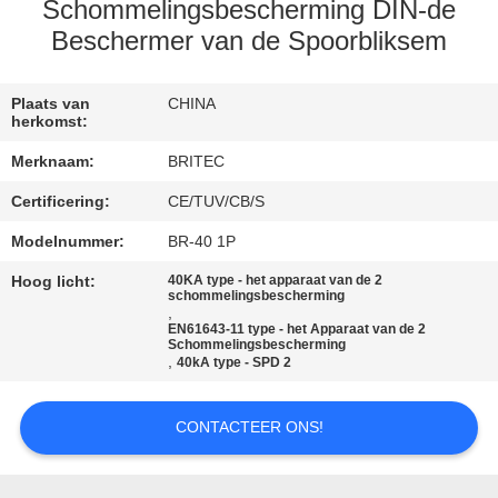
CONTACTEER
Schommelingsbescherming DIN-de
ONS
Beschermer van de Spoorbliksem
NIEUWS
Plaats van
CHINA
herkomst:
Merknaam:
BRITEC
ALLE
Certificering:
CE/TUV/CB/S
GEVALLEN
Modelnummer:
BR-40 1P
VR
Hoog licht:
40KA type - het apparaat van de 2
schommelingsbescherming
,
SHOW
EN61643-11 type - het Apparaat van de 2
Schommelingsbescherming
,
40kA type - SPD 2
SITEMAP
CONTACTEER ONS!
PRIVACYBELEID