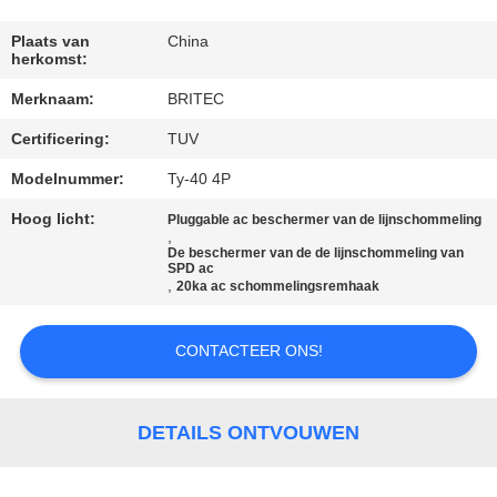
CONTACTEER
ONS
Plaats van
China
herkomst:
Merknaam:
BRITEC
NIEUWS
Certificering:
TUV
ALLE
Modelnummer:
Ty-40 4P
GEVALLEN
Hoog licht:
Pluggable ac beschermer van de lijnschommeling
,
De beschermer van de de lijnschommeling van
SPD ac
VR
,
20ka ac schommelingsremhaak
SHOW
CONTACTEER ONS!
SITEMAP
DETAILS ONTVOUWEN
PRIVACYBELEID