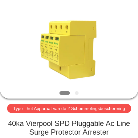
2026
Britec
Electric
Co.,
Ltd..
All
Rights
Reserved.
THUIS
PRODUCTEN
OVER
ONS
FABRIEKSREIS
Type - het Apparaat van de 2 Schommelingsbescherming
KWALITEITSCONTROLE
40ka Vierpool SPD Pluggable Ac Line
Surge Protector Arrester