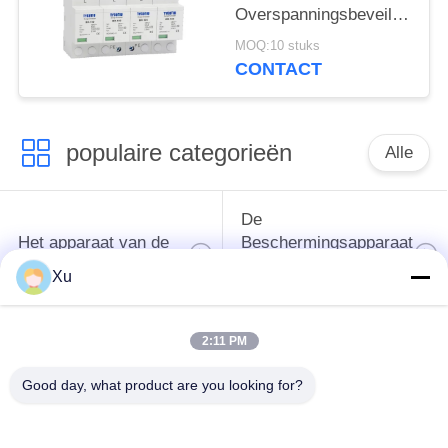
spd
Overspanningsbeveiliging
overspanningsbeschermingsi
385v
MOQ:10 stuks
overspanningsbeveiliging
CONTACT
SPD varistor arrester
surger proctor 100 ka
populaire categorieën
Alle
De
Het apparaat van de
Beschermingsapparaat
schommelingsbescherming
van de type
Xu
1schommeling
2:11 PM
Type van
Type - het Apparaat
schommelings
van de 2
Good day, what product are you looking for?
Beschermend
Schommelingsbescherming
Apparaat 3