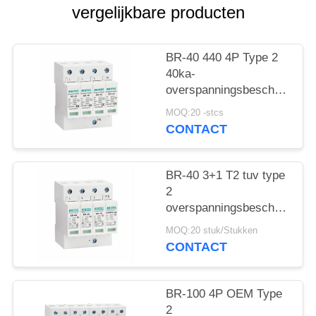
vergelijkbare producten
BR-40 440 4P Type 2
40ka-
overspanningsbeschermings
SPD T2 Power
MOQ:20 -stcs
Protection arrester
CONTACT
bliksembeschermer
donderbeschermer ac
overspanningen 440V
BR-40 3+1 T2 tuv type
Overspanningsbeschermer
2
spd Type 2
overspanningsbeschermingsi
Overspanningsbeschermers
Overspanningsarrestor
MOQ:20 stuk/Stukken
bliksemarrestor
CONTACT
donderbeschermer
overspanningsabsorber
SPD AC DC
BR-100 4P OEM Type
Overspanningsbescherming
2