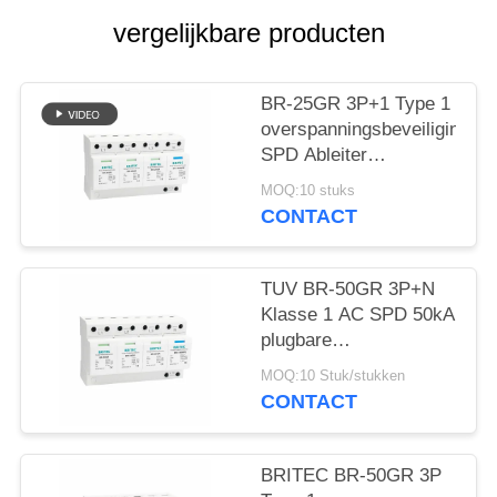
vergelijkbare producten
BR-25GR 3P+1 Type 1
overspanningsbeveiliging
SPD Ableiter
bliksemafleider
MOQ:10 stuks
vonkafstand spd
CONTACT
klasse 1
overspanningsbeveiliging
TUV BR-50GR 3P+N
Klasse 1 AC SPD 50kA
plugbare
overspanningsbeveiliging
MOQ:10 Stuk/stukken
type 1 spd TUV
CONTACT
bliksembeveiliging
vonkbrug spd klasse 1
overspanningsafleider
BRITEC BR-50GR 3P
type 1