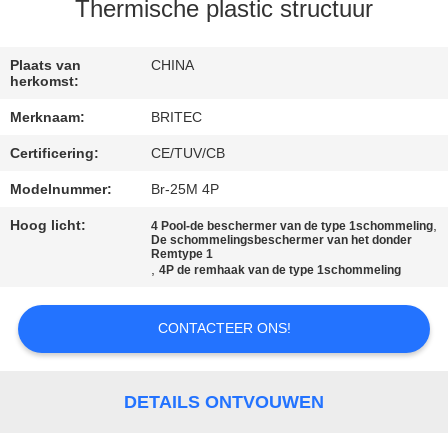
CONTACTEER
Thermische plastic structuur
ONS
Plaats van
CHINA
herkomst:
NIEUWS
Merknaam:
BRITEC
Certificering:
CE/TUV/CB
ALLE
GEVALLEN
Modelnummer:
Br-25M 4P
Hoog licht:
,
4 Pool-de beschermer van de type 1schommeling
De schommelingsbeschermer van het donder
VR
Remtype 1
,
4P de remhaak van de type 1schommeling
SHOW
CONTACTEER ONS!
SITEMAP
DETAILS ONTVOUWEN
PRIVACYBELEID