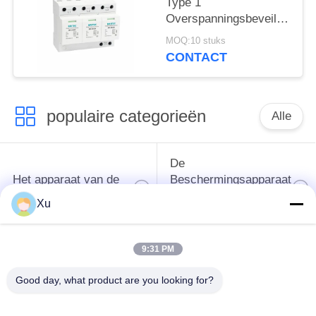
Type 1
overspanningsbeveiliging
Overspanningsbeveiliging
50ka
MOQ:10 stuks
Overspanningsbeveiliging
CONTACT
spd t1 t2 ac driefasig
ac spd
populaire categorieën
Alle
De
Het apparaat van de
Beschermingsapparaat
schommelingsbescherming
van de type
Xu
1schommeling
9:31 PM
Type van
Type - het Apparaat
schommelings
van de 2
Good day, what product are you looking for?
Beschermend
Schommelingsbescherming
Apparaat 3