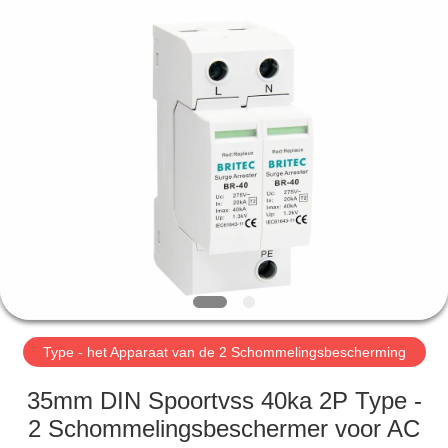
2026
Britec
Electric
Co.,
Ltd..
All
Rights
Reserved.
THUIS
PRODUCTEN
OVER
ONS
FABRIEKSREIS
Type - het Apparaat van de 2 Schommelingsbescherming
KWALITEITSCONTROLE
35mm DIN Spoortvss 40ka 2P Type -
2 Schommelingsbeschermer voor AC