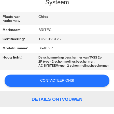
CONTACTEER
Systeem
ONS
Plaats van
China
herkomst:
NIEUWS
Merknaam:
BRITEC
Certificering:
TUV/CB/CE/S
ALLE
GEVALLEN
Modelnummer:
Br-40 2P
Hoog licht:
,
De schommelingsbeschermer van TVSS 2p
,
2P type - 2 schommelingsbeschermer
VR
AC SYSTEEMtype - 2 schommelingsbeschermer
SHOW
CONTACTEER ONS!
SITEMAP
DETAILS ONTVOUWEN
PRIVACYBELEID