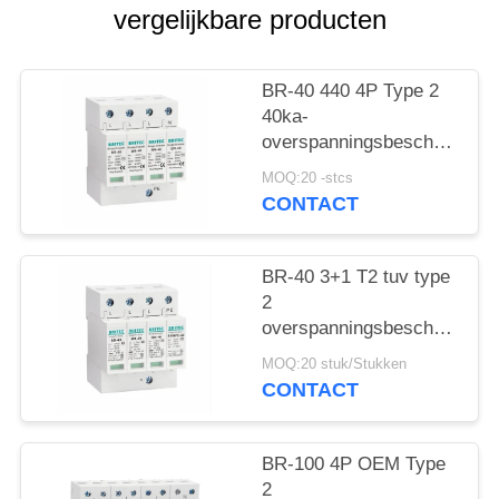
vergelijkbare producten
BR-40 440 4P Type 2
40ka-
overspanningsbeschermings
SPD T2 Power
MOQ:20 -stcs
Protection arrester
CONTACT
bliksembeschermer
donderbeschermer ac
overspanningen 440V
BR-40 3+1 T2 tuv type
Overspanningsbeschermer
2
spd Type 2
overspanningsbeschermingsi
Overspanningsbeschermers
Overspanningsarrestor
MOQ:20 stuk/Stukken
bliksemarrestor
CONTACT
donderbeschermer
overspanningsabsorber
SPD AC DC
BR-100 4P OEM Type
Overspanningsbescherming
2