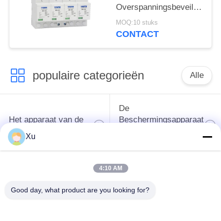
spd
Overspanningsbeveiliging
overspanningsbeschermingsi
385v
MOQ:10 stuks
overspanningsbeveiliging
CONTACT
SPD varistor arrester
surger proctor 100 ka
populaire categorieën
Alle
De
Het apparaat van de
Beschermingsapparaat
schommelingsbescherming
van de type
Xu
1schommeling
4:10 AM
Type van
Type - het Apparaat
schommelings
van de 2
Good day, what product are you looking for?
Beschermend
Schommelingsbescherming
Apparaat 3