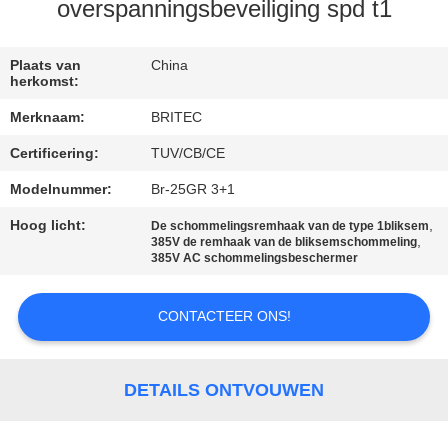
CONTACTEER
overspanningsbeveiliging spd t1
ONS
Plaats van
China
herkomst:
NIEUWS
Merknaam:
BRITEC
Certificering:
TUV/CB/CE
ALLE
GEVALLEN
Modelnummer:
Br-25GR 3+1
Hoog licht:
,
De schommelingsremhaak van de type 1bliksem
,
385V de remhaak van de bliksemschommeling
VR
385V AC schommelingsbeschermer
SHOW
CONTACTEER ONS!
SITEMAP
DETAILS ONTVOUWEN
PRIVACYBELEID