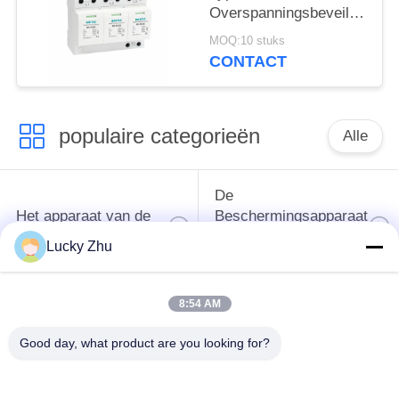
overspanningsbeveiliging
Overspanningsbeveiliging
50ka
MOQ:10 stuks
Overspanningsbeveiliging
CONTACT
spd t1 t2 ac driefasig
ac spd
populaire categorieën
Alle
De
Het apparaat van de
Beschermingsapparaat
schommelingsbescherming
van de type
Lucky Zhu
1schommeling
8:54 AM
Type van
Type - het Apparaat
schommelings
van de 2
Good day, what product are you looking for?
Beschermend
Schommelingsbescherming
Apparaat 3