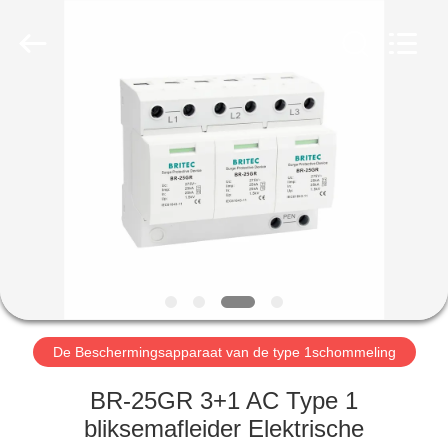
2026
Britec
Electric
Co.,
Ltd..
All
Rights
Reserved.
THUIS
PRODUCTEN
OVER
ONS
FABRIEKSREIS
De Beschermingsapparaat van de type 1schommeling
KWALITEITSCONTROLE
BR-25GR 3+1 AC Type 1
bliksemafleider Elektrische