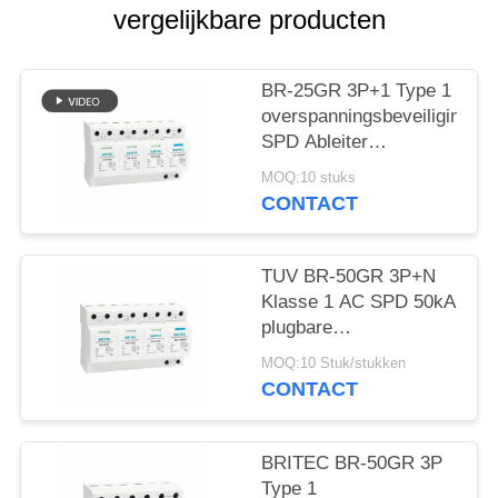
vergelijkbare producten
BR-25GR 3P+1 Type 1
overspanningsbeveiliging
SPD Ableiter
bliksemafleider
MOQ:10 stuks
vonkafstand spd
CONTACT
klasse 1
overspanningsbeveiliging
TUV BR-50GR 3P+N
Klasse 1 AC SPD 50kA
plugbare
overspanningsbeveiliging
MOQ:10 Stuk/stukken
type 1 spd TUV
CONTACT
bliksembeveiliging
vonkbrug spd klasse 1
overspanningsafleider
BRITEC BR-50GR 3P
type 1
Type 1