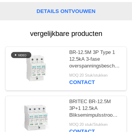
DETAILS ONTVOUWEN
vergelijkbare producten
BR-12.5M 3P Type 1
12.5kA 3-fase
overspanningsbeschermings
SPD Arrester 12.5ka
MOQ:20 Stuk/stukken
overspanningsonderdrukker
CONTACT
industrieel
BRITEC BR-12.5M
3P+1 12.5kA
Bliksemimpulsstroomoversp
met plug-in-module-
MOQ:20 stuk/Stukken
ontwerp en klasse I+II-
CONTACT