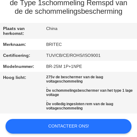
CONTACTEER
de Type 1schommeling Remspd van
ONS
de de schommelingsbescherming
NIEUWS
Plaats van
China
herkomst:
Merknaam:
BRITEC
ALLE
Certificering:
TUV/CB/CE/ROHS/ISO9001
GEVALLEN
Modelnummer:
BR-25M 1P+1NPE
VR
Hoog licht:
275v de beschermer van de laag
voltageschommeling
,
SHOW
De schommelingsbeschermer van het type 1 lage
voltage
,
De volledig ingesloten rem van de laag
SITEMAP
voltageschommeling
PRIVACYBELEID
CONTACTEER ONS!