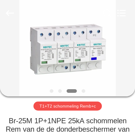
2026
Britec
Electric
Co.,
Ltd..
All
Rights
Reserved.
THUIS
PRODUCTEN
OVER
ONS
FABRIEKSREIS
T1+T2 schommeling Remb+c
KWALITEITSCONTROLE
Br-25M 1P+1NPE 25kA schommelen
Rem van de de donderbeschermer van