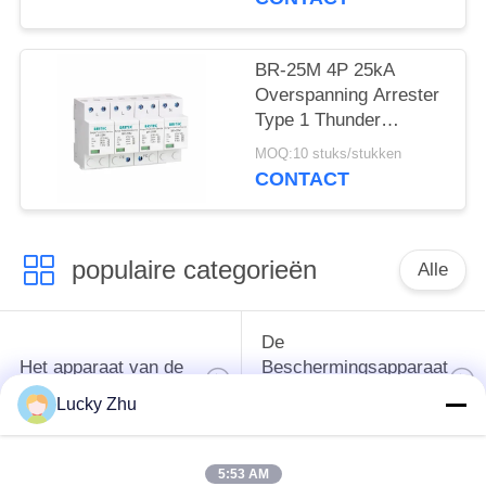
bescherming
BR-25M 4P 25kA
Overspanning Arrester
Type 1 Thunder
Arrester SPD Klasse 1
MOQ:10 stuks/stukken
pluggable
CONTACT
Overspanning Arrester
China bliksemslagen
populaire categorieën
Alle
De
Het apparaat van de
Beschermingsapparaat
schommelingsbescherming
van de type
Lucky Zhu
1schommeling
5:53 AM
Type van