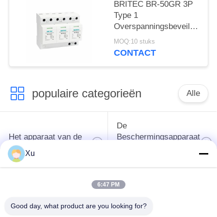
overspanningsafleider
BRITEC BR-50GR 3P
type 1
Type 1
overspanningsbeveiliging
Overspanningsbeveiliging
50ka
MOQ:10 stuks
Overspanningsbeveiliging
CONTACT
spd t1 t2 ac driefasig
ac spd
populaire categorieën
Alle
De
Het apparaat van de
Beschermingsapparaat
schommelingsbescherming
van de type
Xu
1schommeling
6:47 PM
Type van
Type - het Apparaat
schommelings
van de 2
Good day, what product are you looking for?
Beschermend
Schommelingsbescherming