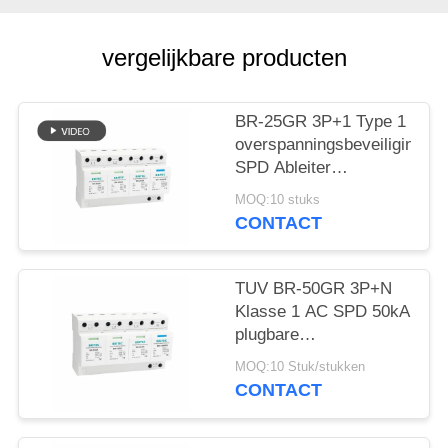
vergelijkbare producten
BR-25GR 3P+1 Type 1
overspanningsbeveiliging
SPD Ableiter
bliksemafleider
MOQ:10 stuks
vonkafstand spd
CONTACT
klasse 1
overspanningsbeveiliging
TUV BR-50GR 3P+N
Klasse 1 AC SPD 50kA
plugbare
overspanningsbeveiliging
MOQ:10 Stuk/stukken
type 1 spd TUV
CONTACT
bliksembeveiliging
vonkbrug spd klasse 1