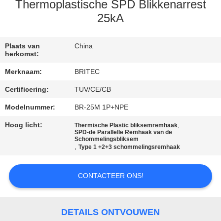
CONTACTEER
Thermoplastische SPD Blikkenarrest
ONS
25kA
NIEUWS
Plaats van
China
herkomst:
Merknaam:
BRITEC
ALLE
Certificering:
TUV/CE/CB
GEVALLEN
Modelnummer:
BR-25M 1P+NPE
VR
Hoog licht:
,
Thermische Plastic bliksemremhaak
SPD-de Parallelle Remhaak van de
Schommelingsbliksem
SHOW
,
Type 1 +2+3 schommelingsremhaak
SITEMAP
CONTACTEER ONS!
PRIVACYBELEID
DETAILS ONTVOUWEN