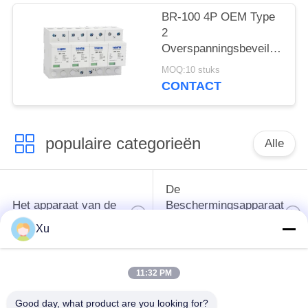
SPD AC DC
BR-100 4P OEM Type
Overspanningsbescherming
2
spd
Overspanningsbeveiliging
overspanningsbeschermingsi
385v
MOQ:10 stuks
overspanningsbeveiliging
CONTACT
SPD varistor arrester
surger proctor 100 ka
populaire categorieën
Alle
De
Het apparaat van de
Beschermingsapparaat
schommelingsbescherming
van de type
Xu
1schommeling
11:32 PM
Type van
Type - het Apparaat
schommelings
van de 2
Good day, what product are you looking for?