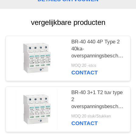
vergelijkbare producten
BR-40 440 4P Type 2
40ka-
overspanningsbeschermings
SPD T2 Power
MOQ:20 -stcs
Protection arrester
CONTACT
bliksembeschermer
donderbeschermer ac
overspanningen 440V
BR-40 3+1 T2 tuv type
Overspanningsbeschermer
2
spd Type 2
overspanningsbeschermingsi
Overspanningsbeschermers
Overspanningsarrestor
MOQ:20 stuk/Stukken
bliksemarrestor
CONTACT
donderbeschermer
overspanningsabsorber