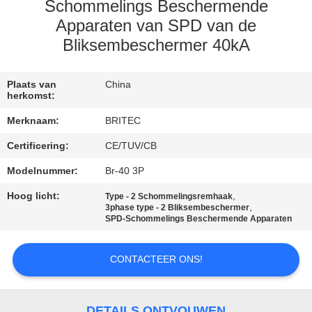
CONTACTEER
Schommelings Beschermende
ONS
Apparaten van SPD van de
Bliksembeschermer 40kA
NIEUWS
Plaats van
China
herkomst:
ALLE
Merknaam:
BRITEC
GEVALLEN
Certificering:
CE/TUV/CB
Modelnummer:
Br-40 3P
VR
Hoog licht:
,
Type - 2 Schommelingsremhaak
SHOW
,
3phase type - 2 Bliksembeschermer
SPD-Schommelings Beschermende Apparaten
SITEMAP
CONTACTEER ONS!
PRIVACYBELEID
DETAILS ONTVOUWEN