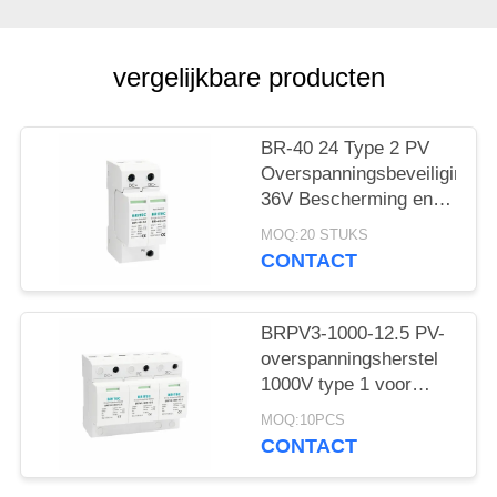
vergelijkbare producten
BR-40 24 Type 2 PV
Overspanningsbeveiliging
36V Bescherming en 5
Jaar Garantie Zonne-
MOQ:20 STUKS
energiesystemen type
CONTACT
2 dc spd
BRPV3-1000-12.5 PV-
overspanningsherstel
1000V type 1 voor
zonnepanelen
MOQ:10PCS
CONTACT