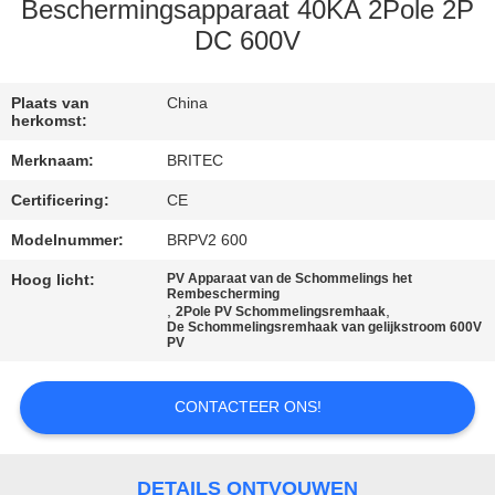
CONTACTEER
Beschermingsapparaat 40KA 2Pole 2P
ONS
DC 600V
NIEUWS
Plaats van
China
herkomst:
Merknaam:
BRITEC
ALLE
Certificering:
CE
GEVALLEN
Modelnummer:
BRPV2 600
VR
Hoog licht:
PV Apparaat van de Schommelings het
Rembescherming
,
,
2Pole PV Schommelingsremhaak
SHOW
De Schommelingsremhaak van gelijkstroom 600V
PV
SITEMAP
CONTACTEER ONS!
PRIVACYBELEID
DETAILS ONTVOUWEN