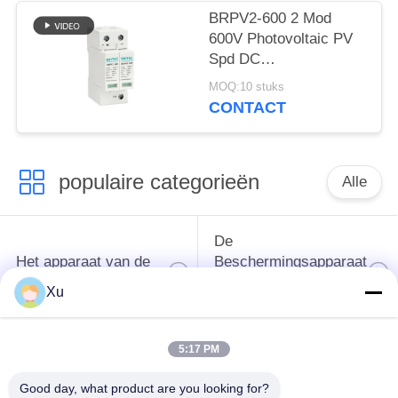
BRPV2-600 2 Mod
600V Photovoltaic PV
Spd DC
Overspanningsbescherming
MOQ:10 stuks
zonne spd dc 600v pv
CONTACT
overspanningsbeveiliging
zonne-
spanningsonderdrukking
populaire categorieën
Alle
De
Het apparaat van de
Beschermingsapparaat
schommelingsbescherming
van de type
Xu
1schommeling
5:17 PM
Type van
Type - het Apparaat
schommelings
van de 2
Good day, what product are you looking for?
Beschermend