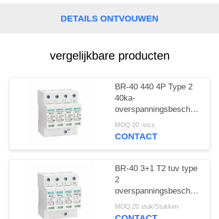
DETAILS ONTVOUWEN
vergelijkbare producten
BR-40 440 4P Type 2
40ka-
overspanningsbeschermings
SPD T2 Power
MOQ:20 -stcs
Protection arrester
CONTACT
bliksembeschermer
donderbeschermer ac
overspanningen 440V
BR-40 3+1 T2 tuv type
Overspanningsbeschermer
2
spd Type 2
overspanningsbeschermingsi
Overspanningsbeschermers
Overspanningsarrestor
MOQ:20 stuk/Stukken
bliksemarrestor
CONTACT