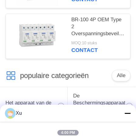
donderbeschermer
overspanningsabsorber
SPD AC DC
BR-100 4P OEM Type
Overspanningsbescherming
2
spd
Overspanningsbeveiliging
overspanningsbeschermingsi
385v
MOQ:10 stuks
overspanningsbeveiliging
CONTACT
SPD varistor arrester
surger proctor 100 ka
populaire categorieën
Alle
De
Het apparaat van de
Beschermingsapparaat
schommelingsbescherming
van de type
Xu
1schommeling
4:00 PM
Type van