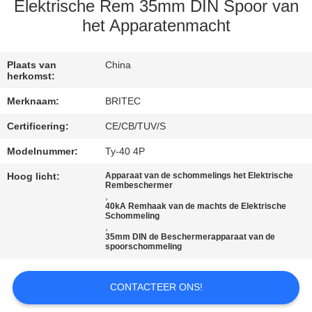
CONTACTEER
Elektrische Rem 35mm DIN Spoor van
ONS
het Apparatenmacht
NIEUWS
Plaats van
China
herkomst:
Merknaam:
BRITEC
ALLE
Certificering:
CE/CB/TUV/S
GEVALLEN
Modelnummer:
Ty-40 4P
VR
Hoog licht:
Apparaat van de schommelings het Elektrische
Rembeschermer
,
SHOW
40kA Remhaak van de machts de Elektrische
Schommeling
,
35mm DIN de Beschermerapparaat van de
SITEMAP
spoorschommeling
PRIVACYBELEID
CONTACTEER ONS!