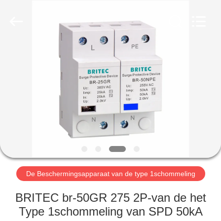
2026
Britec
Electric
Co.,
Ltd..
All
Rights
Reserved.
THUIS
PRODUCTEN
OVER
ONS
FABRIEKSREIS
De Beschermingsapparaat van de type 1schommeling
KWALITEITSCONTROLE
BRITEC br-50GR 275 2P-van de het
Type 1schommeling van SPD 50kA