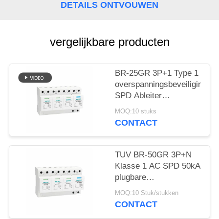
DETAILS ONTVOUWEN
vergelijkbare producten
BR-25GR 3P+1 Type 1
overspanningsbeveiliging
SPD Ableiter
bliksemafleider
MOQ:10 stuks
vonkafstand spd
CONTACT
klasse 1
overspanningsbeveiliging
TUV BR-50GR 3P+N
Klasse 1 AC SPD 50kA
plugbare
overspanningsbeveiliging
MOQ:10 Stuk/stukken
type 1 spd TUV
CONTACT
bliksembeveiliging