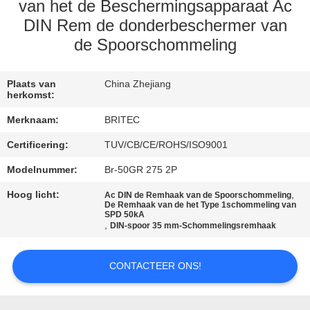
CONTACTEER
van het de Beschermingsapparaat Ac
ONS
DIN Rem de donderbeschermer van
de Spoorschommeling
NIEUWS
Plaats van
China Zhejiang
herkomst:
ALLE
Merknaam:
BRITEC
GEVALLEN
Certificering:
TUV/CB/CE/ROHS/ISO9001
Modelnummer:
Br-50GR 275 2P
VR
Hoog licht:
,
Ac DIN de Remhaak van de Spoorschommeling
SHOW
De Remhaak van de het Type 1schommeling van
SPD 50kA
,
DIN-spoor 35 mm-Schommelingsremhaak
SITEMAP
CONTACTEER ONS!
PRIVACYBELEID