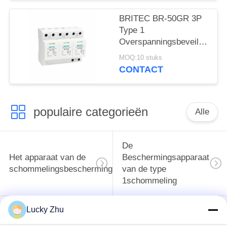
vonkbrug spd klasse 1
overspanningsafleider
BRITEC BR-50GR 3P
type 1
Type 1
overspanningsbeveiliging
Overspanningsbeveiliging
50ka
MOQ:10 stuks
Overspanningsbeveiliging
CONTACT
spd t1 t2 ac driefasig
ac spd
populaire categorieën
Alle
De
Het apparaat van de
Beschermingsapparaat
schommelingsbescherming
van de type
1schommeling
Lucky Zhu
Type van
Type - het Apparaat
schommelings