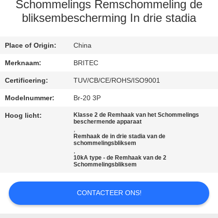
CONTACTEER
Schommelings Remschommeling de
ONS
bliksembescherming In drie stadia
NIEUWS
Place of Origin:
China
Merknaam:
BRITEC
ALLE
Certificering:
TUV/CB/CE/ROHS/ISO9001
GEVALLEN
Modelnummer:
Br-20 3P
Hoog licht:
Klasse 2 de Remhaak van het Schommelings
beschermende apparaat
VR
,
Remhaak de in drie stadia van de
SHOW
schommelingsbliksem
,
10kA type - de Remhaak van de 2
Schommelingsbliksem
SITEMAP
CONTACTEER ONS!
PRIVACYBELEID