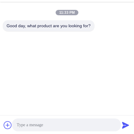
schommelings
van de 2
Beschermend
Schommelingsbescherming
11:33 PM
Apparaat 3
Good day, what product are you looking for?
PV
T1+T2 schommeling
Schommelingsremhaak
Remb+c
gelijkstroom-het
Het Apparaat van de
apparaat van de
stroomstootbescherming
schommelingsbescherming
Teken in