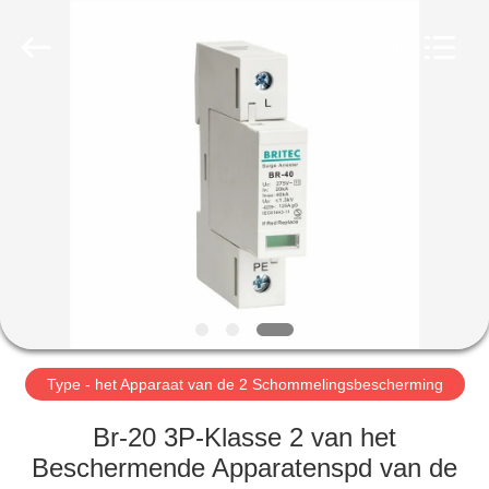
2026
Britec
Electric
Co.,
Ltd..
All
Rights
Reserved.
THUIS
PRODUCTEN
OVER
ONS
FABRIEKSREIS
Type - het Apparaat van de 2 Schommelingsbescherming
KWALITEITSCONTROLE
Br-20 3P-Klasse 2 van het
Beschermende Apparatenspd van de