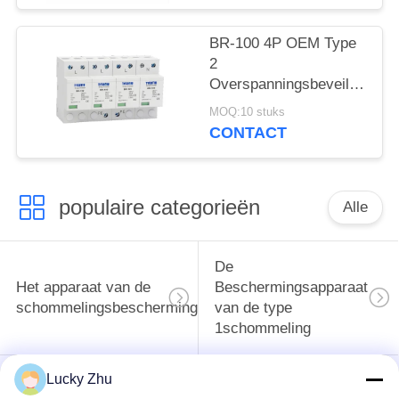
overspanningsabsorber
SPD AC DC
BR-100 4P OEM Type
Overspanningsbescherming
2
spd
Overspanningsbeveiliging
overspanningsbeschermingsi
385v
MOQ:10 stuks
overspanningsbeveiliging
CONTACT
SPD varistor arrester
surger proctor 100 ka
populaire categorieën
Alle
De
Het apparaat van de
Beschermingsapparaat
schommelingsbescherming
van de type
1schommeling
Lucky Zhu
Type van
Type - het Apparaat