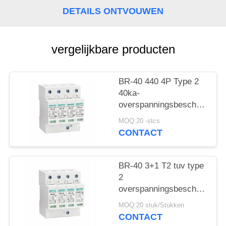
DETAILS ONTVOUWEN
vergelijkbare producten
BR-40 440 4P Type 2
40ka-
overspanningsbeschermings
SPD T2 Power
MOQ:20 -stcs
Protection arrester
CONTACT
bliksembeschermer
donderbeschermer ac
overspanningen 440V
BR-40 3+1 T2 tuv type
Overspanningsbeschermer
2
spd Type 2
overspanningsbeschermingsi
Overspanningsbeschermers
Overspanningsarrestor
MOQ:20 stuk/Stukken
bliksemarrestor
CONTACT
donderbeschermer