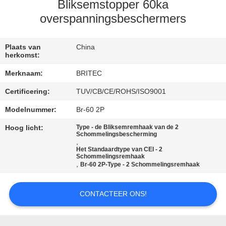
CONTACTEER
Bliksemstopper 60ka
ONS
overspanningsbeschermers
NIEUWS
Plaats van
China
herkomst:
Merknaam:
BRITEC
ALLE
Certificering:
TUV/CB/CE/ROHS/ISO9001
GEVALLEN
Modelnummer:
Br-60 2P
VR
Hoog licht:
Type - de Bliksemremhaak van de 2
Schommelingsbescherming
,
SHOW
Het Standaardtype van CEI - 2
Schommelingsremhaak
,
Br-60 2P-Type - 2 Schommelingsremhaak
SITEMAP
CONTACTEER ONS!
PRIVACYBELEID