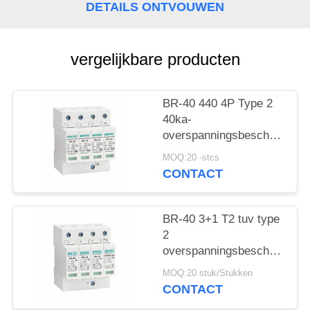
DETAILS ONTVOUWEN
vergelijkbare producten
BR-40 440 4P Type 2
40ka-
overspanningsbeschermings
SPD T2 Power
MOQ:20 -stcs
Protection arrester
CONTACT
bliksembeschermer
donderbeschermer ac
overspanningen 440V
BR-40 3+1 T2 tuv type
Overspanningsbeschermer
2
spd Type 2
overspanningsbeschermingsi
Overspanningsbeschermers
Overspanningsarrestor
MOQ:20 stuk/Stukken
bliksemarrestor
CONTACT
donderbeschermer