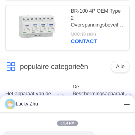
overspanningsabsorber
SPD AC DC
BR-100 4P OEM Type
Overspanningsbescherming
2
spd
Overspanningsbeveiliging
overspanningsbeschermingsi
385v
MOQ:10 stuks
overspanningsbeveiliging
CONTACT
SPD varistor arrester
surger proctor 100 ka
populaire categorieën
Alle
De
Het apparaat van de
Beschermingsapparaat
schommelingsbescherming
van de type
Lucky Zhu
1schommeling
6:14 PM
Type van
Type - het Apparaat
schommelings