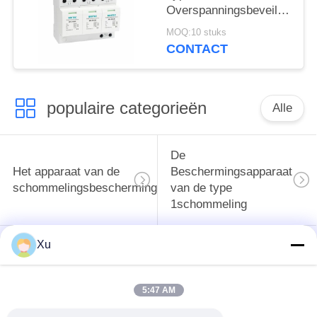
overspanningsbeveiliging
Overspanningsbeveiliging
50ka
MOQ:10 stuks
Overspanningsbeveiliging
CONTACT
spd t1 t2 ac driefasig
ac spd
populaire categorieën
Alle
De
Het apparaat van de
Beschermingsapparaat
schommelingsbescherming
van de type
1schommeling
Xu
Type van
Type - het Apparaat
schommelings
van de 2
Beschermend
Schommelingsbescherming
5:47 AM
Apparaat 3