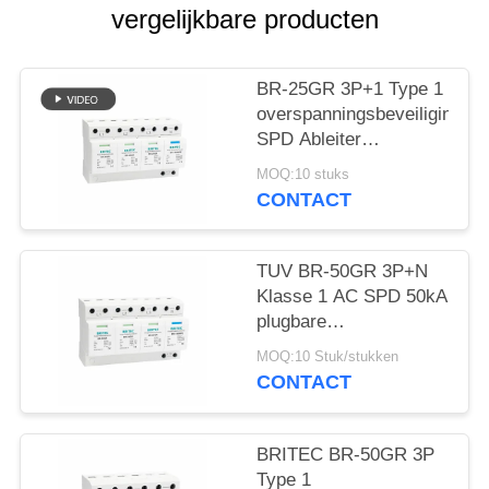
vergelijkbare producten
BR-25GR 3P+1 Type 1
overspanningsbeveiliging
SPD Ableiter
bliksemafleider
MOQ:10 stuks
vonkafstand spd
CONTACT
klasse 1
overspanningsbeveiliging
TUV BR-50GR 3P+N
Klasse 1 AC SPD 50kA
plugbare
overspanningsbeveiliging
MOQ:10 Stuk/stukken
type 1 spd TUV
CONTACT
bliksembeveiliging
vonkbrug spd klasse 1
overspanningsafleider
BRITEC BR-50GR 3P
type 1
Type 1