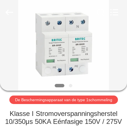
2026
Britec
Electric
Co.,
Ltd..
All
Rights
Reserved.
THUIS
PRODUCTEN
OVER
ONS
FABRIEKSREIS
De Beschermingsapparaat van de type 1schommeling
KWALITEITSCONTROLE
Klasse I Stromoverspanningsherstel
10/350μs 50KA Eénfasige 150V / 275V