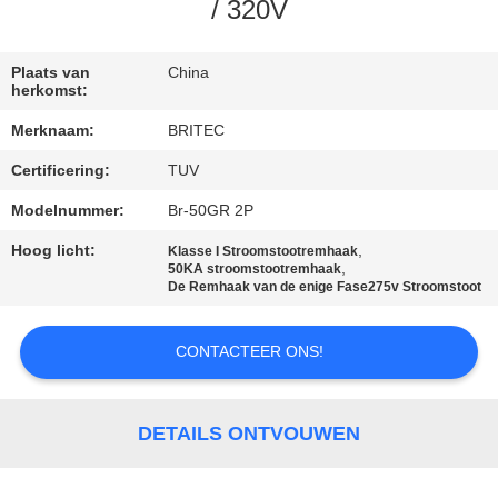
CONTACTEER
/ 320V
ONS
Plaats van
China
herkomst:
NIEUWS
Merknaam:
BRITEC
Certificering:
TUV
ALLE
GEVALLEN
Modelnummer:
Br-50GR 2P
Hoog licht:
,
Klasse I Stroomstootremhaak
,
50KA stroomstootremhaak
VR
De Remhaak van de enige Fase275v Stroomstoot
SHOW
CONTACTEER ONS!
SITEMAP
DETAILS ONTVOUWEN
PRIVACYBELEID