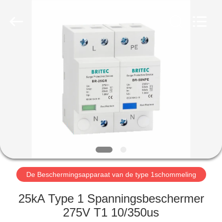
2026
Britec
Electric
Co.,
Ltd..
All
Rights
Reserved.
THUIS
PRODUCTEN
OVER
ONS
FABRIEKSREIS
De Beschermingsapparaat van de type 1schommeling
KWALITEITSCONTROLE
25kA Type 1 Spanningsbeschermer
275V T1 10/350us