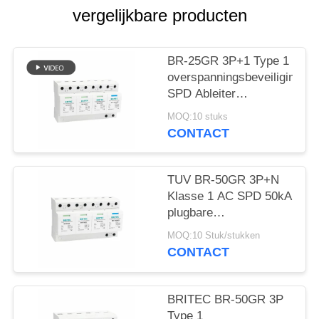
vergelijkbare producten
BR-25GR 3P+1 Type 1
overspanningsbeveiliging
SPD Ableiter
bliksemafleider
MOQ:10 stuks
vonkafstand spd
CONTACT
klasse 1
overspanningsbeveiliging
TUV BR-50GR 3P+N
Klasse 1 AC SPD 50kA
plugbare
overspanningsbeveiliging
MOQ:10 Stuk/stukken
type 1 spd TUV
CONTACT
bliksembeveiliging
vonkbrug spd klasse 1
overspanningsafleider
BRITEC BR-50GR 3P
type 1
Type 1