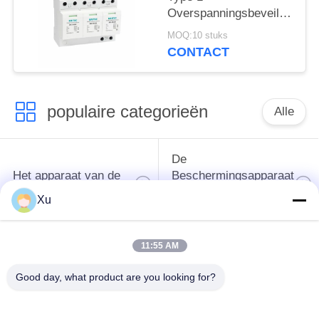
overspanningsbeveiliging
Overspanningsbeveiliging
50ka
MOQ:10 stuks
Overspanningsbeveiliging
CONTACT
spd t1 t2 ac driefasig
ac spd
populaire categorieën
Alle
De
Het apparaat van de
Beschermingsapparaat
schommelingsbescherming
van de type
Xu
1schommeling
11:55 AM
Type van
Type - het Apparaat
schommelings
van de 2
Good day, what product are you looking for?
Beschermend
Schommelingsbescherming
Apparaat 3