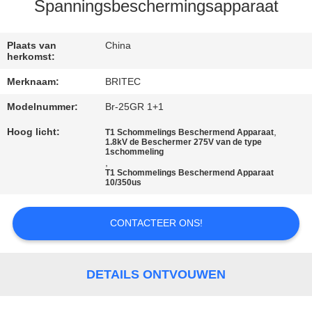
CONTACTEER
Spanningsbeschermingsapparaat
ONS
Plaats van
China
herkomst:
NIEUWS
Merknaam:
BRITEC
Modelnummer:
Br-25GR 1+1
ALLE
GEVALLEN
Hoog licht:
,
T1 Schommelings Beschermend Apparaat
1.8kV de Beschermer 275V van de type
1schommeling
,
T1 Schommelings Beschermend Apparaat
VR
10/350us
SHOW
CONTACTEER ONS!
SITEMAP
DETAILS ONTVOUWEN
PRIVACYBELEID