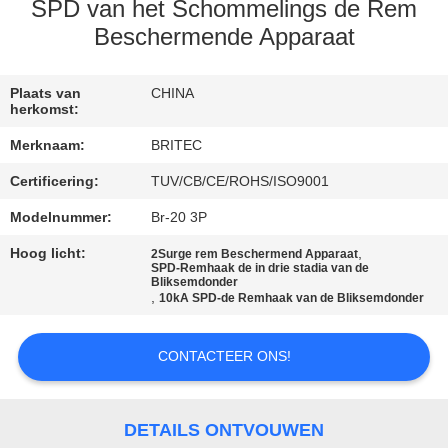
CONTACTEER
SPD van het Schommelings de Rem
ONS
Beschermende Apparaat
NIEUWS
Plaats van
CHINA
herkomst:
Merknaam:
BRITEC
ALLE
Certificering:
TUV/CB/CE/ROHS/ISO9001
GEVALLEN
Modelnummer:
Br-20 3P
VR
Hoog licht:
,
2Surge rem Beschermend Apparaat
SPD-Remhaak de in drie stadia van de
Bliksemdonder
SHOW
,
10kA SPD-de Remhaak van de Bliksemdonder
SITEMAP
CONTACTEER ONS!
PRIVACYBELEID
DETAILS ONTVOUWEN