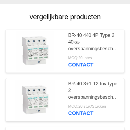
vergelijkbare producten
BR-40 440 4P Type 2
40ka-
overspanningsbeschermings
SPD T2 Power
MOQ:20 -stcs
Protection arrester
CONTACT
bliksembeschermer
donderbeschermer ac
overspanningen 440V
BR-40 3+1 T2 tuv type
Overspanningsbeschermer
2
spd Type 2
overspanningsbeschermingsi
Overspanningsbeschermers
Overspanningsarrestor
MOQ:20 stuk/Stukken
bliksemarrestor
CONTACT
donderbeschermer
overspanningsabsorber