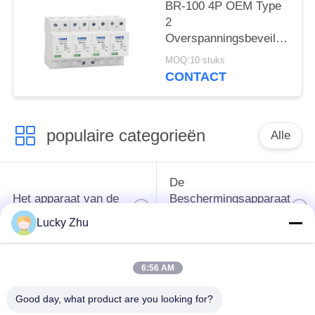
SPD AC DC
BR-100 4P OEM Type
Overspanningsbescherming
2
spd
Overspanningsbeveiliging
overspanningsbeschermingsi
385v
MOQ:10 stuks
overspanningsbeveiliging
CONTACT
SPD varistor arrester
surger proctor 100 ka
populaire categorieën
Alle
De
Het apparaat van de
Beschermingsapparaat
schommelingsbescherming
van de type
Lucky Zhu
1schommeling
6:56 AM
Type van
Type - het Apparaat
schommelings
van de 2
Good day, what product are you looking for?
Beschermend
Schommelingsbescherming