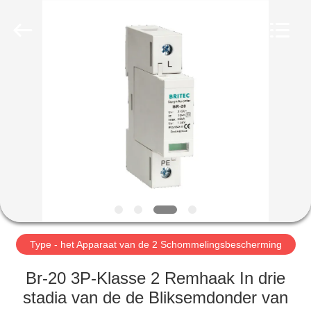
2026
Britec
Electric
Co.,
Ltd..
All
Rights
Reserved.
THUIS
PRODUCTEN
OVER
ONS
FABRIEKSREIS
Type - het Apparaat van de 2 Schommelingsbescherming
KWALITEITSCONTROLE
Br-20 3P-Klasse 2 Remhaak In drie
stadia van de de Bliksemdonder van