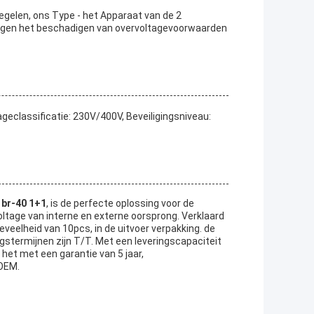
elen, ons Type - het Apparaat van de 2
gen het beschadigen van overvoltagevoorwaarden
tageclassificatie: 230V/400V, Beveiligingsniveau:
 br-40 1+1
, is de perfecte oplossing voor de
oltage van interne en externe oorsprong. Verklaard
eelheid van 10pcs, in de uitvoer verpakking. de
ngstermijnen zijn T/T. Met een leveringscapaciteit
et met een garantie van 5 jaar,
 OEM.