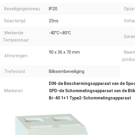
Beveiligingsniveau:
IP20
Opzet
Reactietijd:
25ns
Volta
Werkende
-40°C~80℃
Garan
Temperatuur:
90 x 36 x 70 mm
Naam
Afmetingen:
produc
Trefwoord:
Bliksembeveiliging
DIN-de Beschermingsapparaat van de Spo
Markeren:
SPD-de Schommelingsapparaat van de Bl
Br-40 1+1 Type2-Schommelingsapparaat