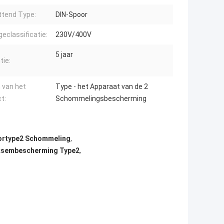
tend Type:
DIN-Spoor
geclassificatie:
230V/400V
5 jaar
tie:
 van het
Type - het Apparaat van de 2
t:
Schommelingsbescherming
ortype2 Schommeling
,
iksembescherming Type2
,