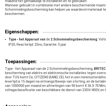
makend het gemakkelijk te installeren en te gebruiken.
Wanneer gebruikt in combinatie met andere beschermende maatreg
Schommelingsbescherming kan helpen uw waardevol materiaal te
beschermen.
Eigenschappen:
Type - het Apparaat van
de
2 Schommelingsbescherming
: Vol
IP20, Reactietijd: 25ns, Garantie: 5 jaar
Toepassingen:
Type - het Apparaat van de 2 Schommelingsbescherming,
BRITEC
bescherming van elektro en elektronische installaties tegen overv
door TUV, komt Ce, CITIZENS BAND, CEI, het in een minimumordehoev
levertijd is 15 dagen na ontvangstbewijs van storting, en de betali
van 1000000 per maand en afmetingen van 90 komt X 36 X 70 Mm, h
voltageclassificatie van beschikbare de dienst van 230V/400V, en