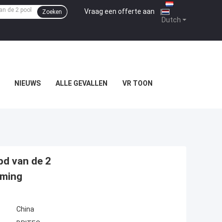
Vraag een offerte aan
|
Zoeken
Dutch
NIEUWS
ALLE GEVALLEN
VR TOON
pd van de 2
rming
China