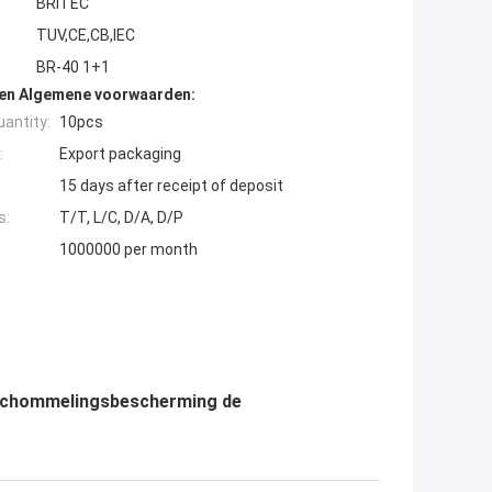
BRITEC
TUV,CE,CB,IEC
BR-40 1+1
den Algemene voorwaarden:
antity:
10pcs
:
Export packaging
15 days after receipt of deposit
s:
T/T, L/C, D/A, D/P
1000000 per month
2 Schommelingsbescherming de