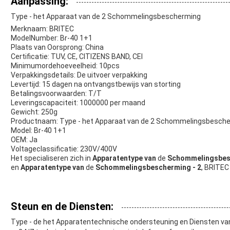
Aanpassing:
Type - het Apparaat van de 2 Schommelingsbescherming
Merknaam: BRITEC
ModelNumber: Br-40 1+1
Plaats van Oorsprong: China
Certificatie: TUV, CE, CITIZENS BAND, CEI
Minimumordehoeveelheid: 10pcs
Verpakkingsdetails: De uitvoer verpakking
Levertijd: 15 dagen na ontvangstbewijs van storting
Betalingsvoorwaarden: T/T
Leveringscapaciteit: 1000000 per maand
Gewicht: 250g
Productnaam: Type - het Apparaat van de 2 Schommelingsbesch
Model: Br-40 1+1
OEM: Ja
Voltageclassificatie: 230V/400V
Het specialiseren zich in
Apparatentype van
de
Schommelingsbes
en
Apparatentype van
de
Schommelingsbescherming - 2
, BRITEC
Steun en de Diensten:
Type - de het Apparatentechnische ondersteuning en Diensten 