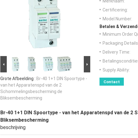
Merknaam:
Certificering:
Model Number:
Betalen & Verzen
Minimum Order Qu
Packaging Details
Delivery Time:
Betalingsconditie
Supply Ability:
Grote Afbeelding :
Br-40 1+1 DIN Spoortype -
Contact
van het Apparatenspd van de 2
Schommelingsbescherming de
Bliksembescherming
Br-40 1+1 DIN Spoortype - van het Apparatenspd van de 
Bliksembescherming
beschrijving