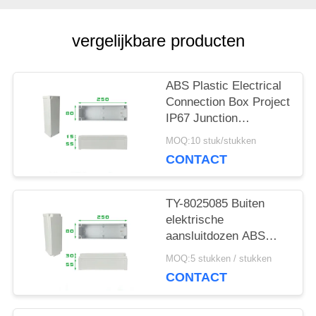
SITEMAP
vergelijkbare producten
PRIVACYBELEID
ABS Plastic Electrical
Connection Box Project
IP67 Junction
Enclosure Waterdicht
MOQ:10 stuk/stukken
CONTACT
TY-8025085 Buiten
elektrische
aansluitdozen ABS
Plastic Project IP66
MOQ:5 stukken / stukken
Junction Behuizing
CONTACT
schakelaar