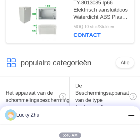
TY-8013085 Ip66
Elektrisch aansluitdoos
Waterdicht ABS Plastic
Behuizing
MOQ:10 stuk/Stukken
Schakelaardoos
CONTACT
populaire categorieën
Alle
De
Het apparaat van de
Beschermingsapparaat
schommelingsbescherming
van de type
1schommeling
Lucky Zhu
Type van
Type - het Apparaat
schommelings
5:46 AM
van de 2