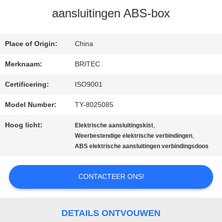
aansluitingen ABS-box
CONTACTEER
Place of Origin:
China
ONS
Merknaam:
BRITEC
Certificering:
ISO9001
NIEUWS
Model Number:
TY-8025085
ALLE
Hoog licht:
,
Elektrische aansluitingskist
,
Weerbestendige elektrische verbindingen
GEVALLEN
ABS elektrische aansluitingen verbindingsdoos
CONTACTEER ONS!
VR
SHOW
DETAILS ONTVOUWEN