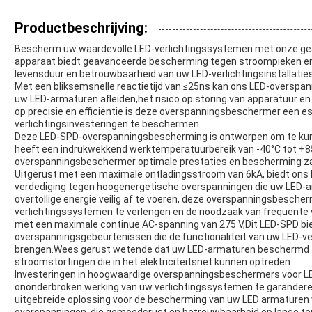
Productbeschrijving:
Bescherm uw waardevolle LED-verlichtingssystemen met onze g
apparaat biedt geavanceerde bescherming tegen stroompieken en t
levensduur en betrouwbaarheid van uw LED-verlichtingsinstallati
Met een bliksemsnelle reactietijd van ≤25ns kan ons LED-overspa
uw LED-armaturen afleiden,het risico op storing van apparatuur e
op precisie en efficiëntie is deze overspanningsbeschermer een e
verlichtingsinvesteringen te beschermen.
Deze LED-SPD-overspanningsbescherming is ontworpen om te ku
heeft een indrukwekkend werktemperatuurbereik van -40°C tot +8
overspanningsbeschermer optimale prestaties en bescherming zal 
Uitgerust met een maximale ontladingsstroom van 6kA, biedt on
verdediging tegen hoogenergetische overspanningen die uw LED-
overtollige energie veilig af te voeren, deze overspanningsbesche
verlichtingssystemen te verlengen en de noodzaak van frequente 
met een maximale continue AC-spanning van 275 V,Dit LED-SPD bi
overspanningsgebeurtenissen die de functionaliteit van uw LED-ver
brengen.Wees gerust wetende dat uw LED-armaturen beschermd 
stroomstortingen die in het elektriciteitsnet kunnen optreden.
Investeringen in hoogwaardige overspanningsbeschermers voor LE
ononderbroken werking van uw verlichtingssystemen te garandere
uitgebreide oplossing voor de bescherming van uw LED armaturen
overspanningen, die gemoedsrust en betrouwbaarheid op lange ter