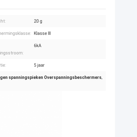
ht:
20 g
ermingsklasse:
Klasse III
6kA
ingsstroom:
tie:
5 jaar
egen spanningspieken Overspanningsbeschermers
,