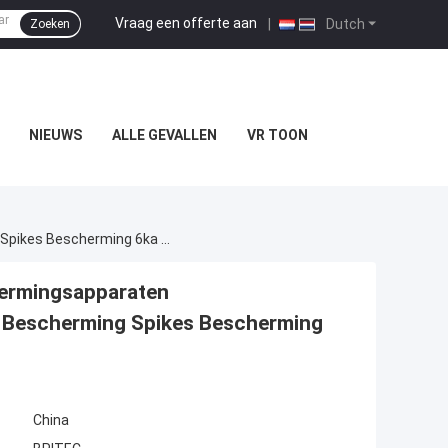
Vraag een offerte aan
|
Dutch
Zoeken
NIEUWS
ALLE GEVALLEN
VR TOON
BR275-6-L Overschrijdingsbeschermers Beschermingsapparaten Verlichtingsapparaten Straatverlichting Spikes Bescherming Spikes Bescherming 6ka Led Overspanningsbescherming
ermingsapparaten
es Bescherming Spikes Bescherming
China