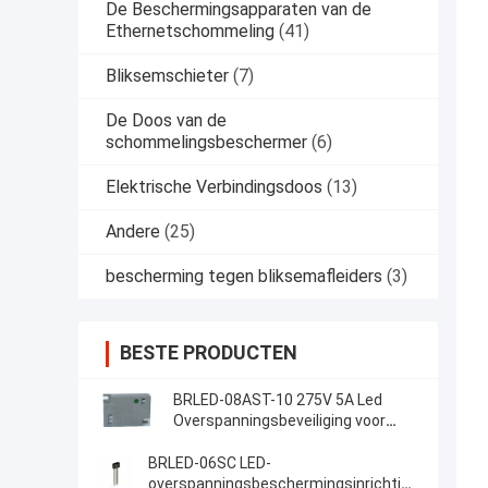
De Beschermingsapparaten van de
Ethernetschommeling
(41)
Bliksemschieter
(7)
De Doos van de
schommelingsbeschermer
(6)
Elektrische Verbindingsdoos
(13)
Andere
(25)
bescherming tegen bliksemafleiders
(3)
BESTE PRODUCTEN
BRLED-08AST-10 275V 5A Led
Overspanningsbeveiliging voor
LED-straatverlichting 10kV
overbelastingsbeveiliging
BRLED-06SC LED-
overspanningsbeschermingsinrichting