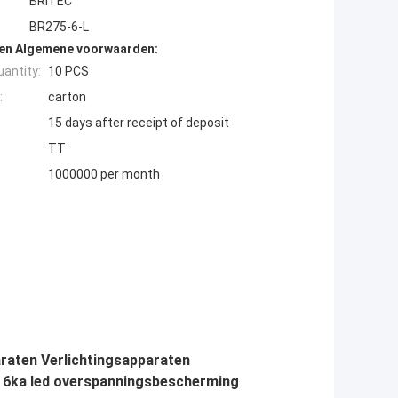
BRITEC
BR275-6-L
den Algemene voorwaarden:
antity:
10 PCS
:
carton
15 days after receipt of deposit
TT
1000000 per month
aten Verlichtingsapparaten
g 6ka led overspanningsbescherming