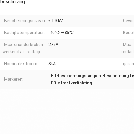
beschrijving
Beschermingsniveau:
≤ 1,3 kV
Gewic
Bedrijfstemperatuur:
-40°C~+85°C
Besch
Max. ononderbroken
275V
Max.
werkend a.c-voltage:
ontlad
Nominale stroom:
3kA
garan
LED-beschermingslampen
,
Bescherming t
Markeren:
LED-straatverlichting