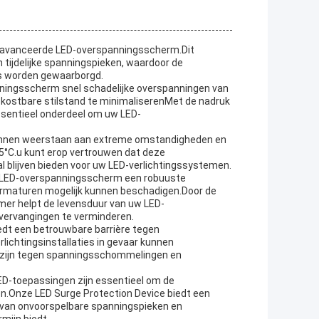
eavanceerde LED-overspanningsscherm.Dit
ijdelijke spanningspieken, waardoor de
es worden gewaarborgd.
nningsscherm snel schadelijke overspanningen van
n kostbare stilstand te minimaliserenMet de nadruk
ssentieel onderdeel om uw LED-
nnen weerstaan aan extreme omstandigheden en
5°C.u kunt erop vertrouwen dat deze
blijven bieden voor uw LED-verlichtingssystemen.
s LED-overspanningsscherm een robuuste
armaturen mogelijk kunnen beschadigen.Door de
rmer helpt de levensduur van uw LED-
vervangingen te verminderen.
edt een betrouwbare barrière tegen
lichtingsinstallaties in gevaar kunnen
zijn tegen spanningsschommelingen en
D-toepassingen zijn essentieel om de
n.Onze LED Surge Protection Device biedt een
 van onvoorspelbare spanningspieken en
mijn biedt.