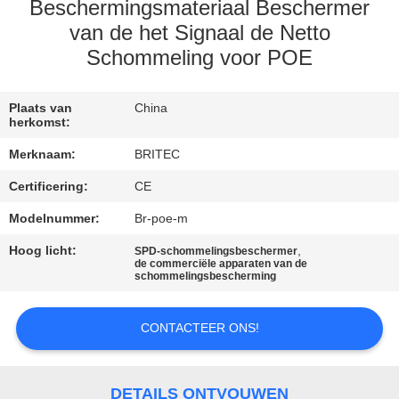
CONTACTEER
Beschermingsmateriaal Beschermer
ONS
van de het Signaal de Netto
Schommeling voor POE
NIEUWS
Plaats van
China
herkomst:
ALLE
Merknaam:
BRITEC
GEVALLEN
Certificering:
CE
Modelnummer:
Br-poe-m
VR
Hoog licht:
,
SPD-schommelingsbeschermer
SHOW
de commerciële apparaten van de
schommelingsbescherming
SITEMAP
CONTACTEER ONS!
PRIVACYBELEID
DETAILS ONTVOUWEN