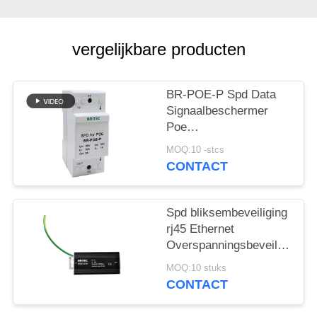
vergelijkbare producten
BR-POE-P Spd Data
Signaalbeschermer
Poe
Overspanningsbeveiliging
MOQ:10 -stcs
48V China ethernet
CONTACT
overspanningsbeveiligingsa
poe bliksem POE
camera
Spd bliksembeveiliging
rj45 Ethernet
Overspanningsbeveiliging
Signaal 1000Mbps
MOQ:10 stuks
China ethernet
CONTACT
overspanningsbeveiliging
groothandelaren