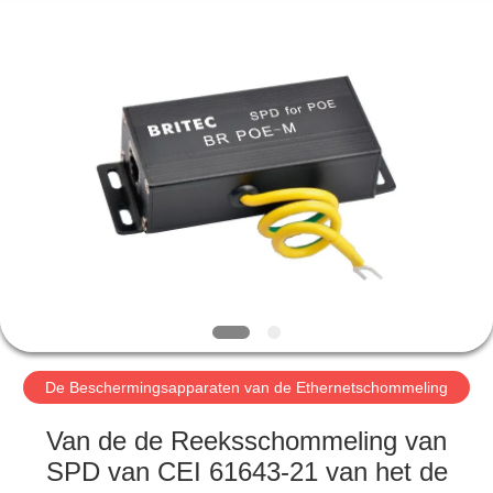
2026
Britec
Electric
Co.,
Ltd..
All
Rights
Reserved.
THUIS
PRODUCTEN
OVER
ONS
FABRIEKSREIS
De Beschermingsapparaten van de Ethernetschommeling
KWALITEITSCONTROLE
Van de de Reeksschommeling van
SPD van CEI 61643-21 van het de