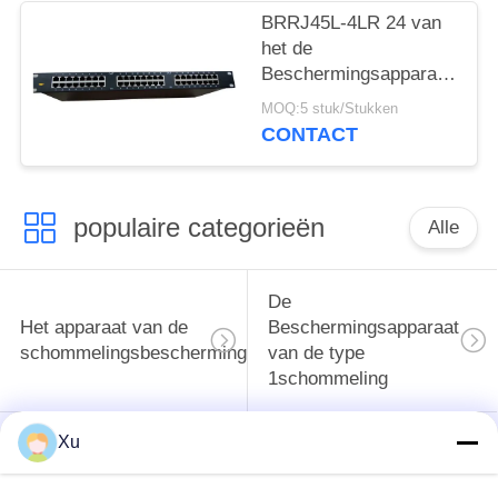
BRRJ45L-4LR 24 van
het de
Beschermingsapparaat
van de Havenrj45
MOQ:5 stuk/Stukken
Ethernet Schommeling
CONTACT
de Bliksemremhaak
Rackmount
populaire categorieën
Alle
De
Het apparaat van de
Beschermingsapparaat
schommelingsbescherming
van de type
1schommeling
Xu
Type van
Type - het Apparaat
schommelings
van de 2
Beschermend