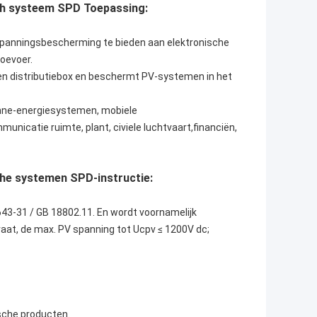
ch systeem SPD Toepassing:
panningsbescherming te bieden aan elektronische
oevoer.
en distributiebox en beschermt PV-systemen in het
onne-energiesystemen, mobiele
icatie ruimte, plant, civiele luchtvaart,financiën,
he systemen SPD-instructie:
43-31 / GB 18802.11. En wordt voornamelijk
aat, de max. PV spanning tot Ucpv ≤ 1200V dc;
ische producten.