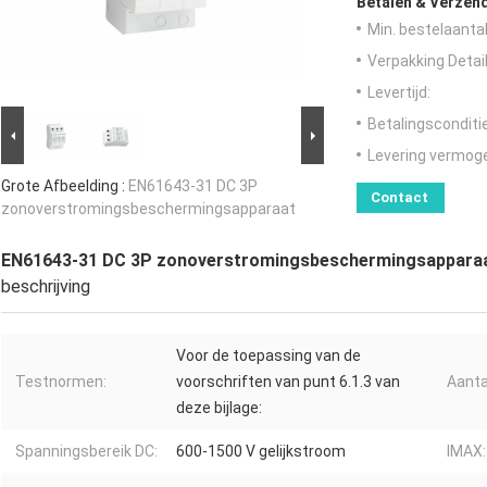
Betalen & Verzen
Min. bestelaantal
Verpakking Detail
Levertijd:
Betalingsconditi
Levering vermog
Grote Afbeelding :
EN61643-31 DC 3P
Contact
zonoverstromingsbeschermingsapparaat
EN61643-31 DC 3P zonoverstromingsbeschermingsappara
beschrijving
Voor de toepassing van de
Testnormen:
voorschriften van punt 6.1.3 van
Aanta
deze bijlage:
Spanningsbereik DC:
600-1500 V gelijkstroom
IMAX: