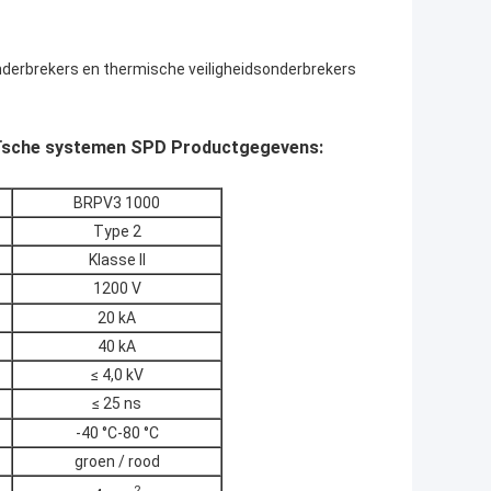
derbrekers en thermische veiligheidsonderbrekers
ïsche systemen SPD Productgegevens:
BRPV3 1000
Type 2
Klasse II
1200 V
20 kA
40 kA
≤ 4,0 kV
≤ 25 ns
-40 °C-80 °C
groen / rood
2