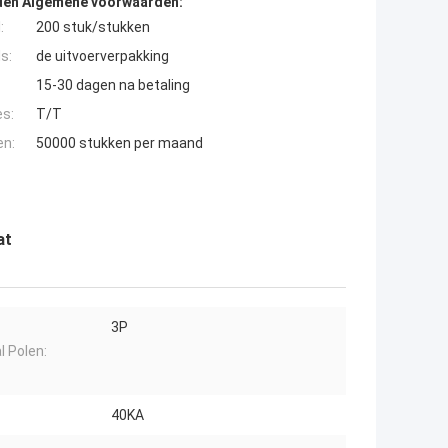
den Algemene voorwaarden:
:
200 stuk/stukken
s:
de uitvoerverpakking
15-30 dagen na betaling
es:
T/T
en:
50000 stukken per maand
at
3P
l Polen:
40KA