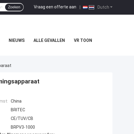
Vraag een offerte aan
|
Dutch
Zoeken
NIEUWS
ALLE GEVALLEN
VR TOON
paraat
mingsapparaat
mst:
China
BRITEC
CE/TUV/CB
BRPV3-1000