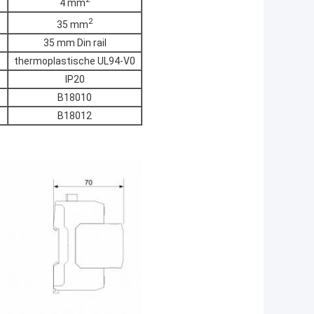
4 mm
2
35 mm
35 mm Din rail
thermoplastische UL94-V0
IP20
B18010
B18012