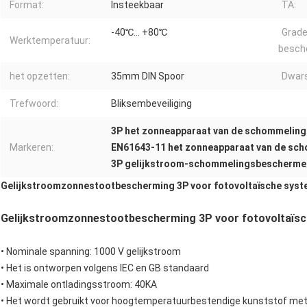
Format:
Insteekbaar
TA:
-40℃… +80℃
Grade
Werktemperatuur:
besch
het opzetten:
35mm DIN Spoor
Dwar
Trefwoord:
Bliksembeveiliging
3P het zonneapparaat van de schommelin
Markeren:
EN61643-11 het zonneapparaat van de sc
3P gelijkstroom-schommelingsbescherme
Gelijkstroomzonnestootbescherming 3P voor fotovoltaïsche syst
Gelijkstroomzonnestootbescherming 3P voor fotovoltaïsc
•
Nominale spanning: 1000 V gelijkstroom
•
Het is ontworpen volgens IEC en GB standaard
•
Maximale ontladingsstroom: 40KA
•
Het wordt gebruikt voor hoogtemperatuurbestendige kunststof met u