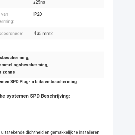
≤25ns
 van
IP20
erming:
sdoorsnede:
4 ̊35 mm2
gsbescherming
,
hommelingsbescherming
,
r zonne
emen SPD Plug-in bliksembescherming
he systemen SPD Beschrijving:
itstekende dichtheid en gemakkelijk te installeren