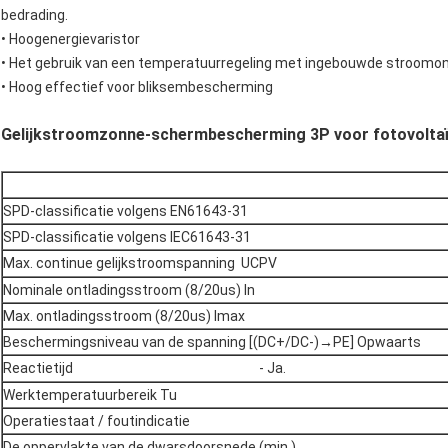
bedrading.
•
Hoogenergievaristor
•
Het gebruik van een temperatuurregeling met ingebouwde stroomon
•
Hoog effectief voor bliksembescherming
Gelijkstroomzonne-schermbescherming 3P voor fotovolta
SPD-classificatie volgens EN61643-31
SPD-classificatie volgens IEC61643-31
Max. continue gelijkstroomspanning
UCPV
Nominale ontladingsstroom (8/20us) In
Max. ontladingsstroom (8/20us) Imax
Beschermingsniveau van de spanning [(DC+/DC-)→PE] Opwaarts
Reactietijd
- Ja.
Werktemperatuurbereik Tu
Operatiestaat / foutindicatie
De oppervlakte van de dwarsdoorsnede (min.)