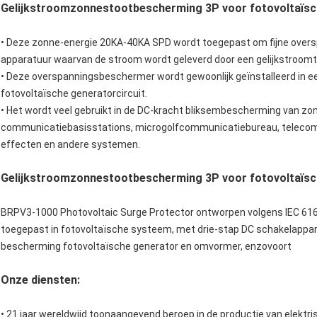
Gelijkstroomzonnestootbescherming 3P voor fotovoltaïs
•
Deze zonne-energie 20KA-40KA SPD wordt toegepast om fijne overs
apparatuur waarvan de stroom wordt geleverd door een gelijkstroomt
•
Deze overspanningsbeschermer wordt gewoonlijk geïnstalleerd in e
fotovoltaïsche generatorcircuit.
•
Het wordt veel gebruikt in de DC-kracht bliksembescherming van z
communicatiebasisstations, microgolfcommunicatiebureau, telecommun
effecten en andere systemen.
Gelijkstroomzonnestootbescherming 3P voor fotovoltaïsc
BRPV3-1000 Photovoltaic Surge Protector ontworpen volgens IEC 616
toegepast in fotovoltaïsche systeem, met drie-stap DC schakelappar
bescherming fotovoltaïsche generator en omvormer, enzovoort
Onze diensten:
• 21 jaar wereldwijd toonaangevend beroep in de productie van elektr