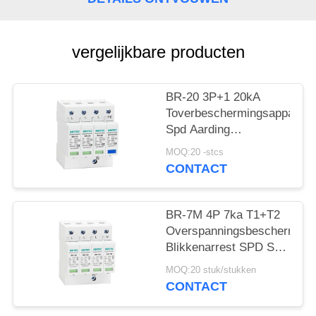
vergelijkbare producten
BR-20 3P+1 20kA
Toverbeschermingsapparaat
Spd Aarding
Toverbescherming
MOQ:20 -stcs
Bliksem Arrester
CONTACT
Donderbeschermer
Driefasige
stroomtoverbeschermer
BR-7M 4P 7ka T1+T2
SPD Fabrikant
Overspanningsbescherming
Toverbeschermingsapparaat
Blikkenarrest SPD Spd
Spd
Overspanningsbescherming
MOQ:20 stuk/stukken
Elektronische
CONTACT
overspanningsbescherming