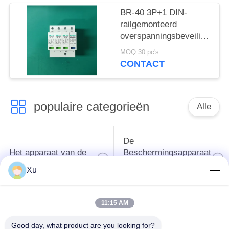
BR-40 3P+1 DIN-
railgemonteerd
overspanningsbeveiligingsa
met een nominale
MOQ:30 pc's
spanning van 275 V en
CONTACT
een responstijd van
minder dan 25 ns
populaire categorieën
Alle
De
Het apparaat van de
Beschermingsapparaat
schommelingsbescherming
van de type
Xu
1schommeling
11:15 AM
Type van
Type - het Apparaat
schommelings
van de 2
Good day, what product are you looking for?