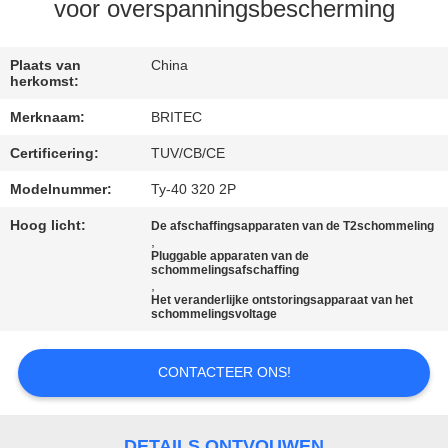
CONTACTEER
voor overspanningsbescherming
ONS
Plaats van
China
herkomst:
NIEUWS
Merknaam:
BRITEC
Certificering:
TUV/CB/CE
ALLE
GEVALLEN
Modelnummer:
Ty-40 320 2P
Hoog licht:
De afschaffingsapparaten van de T2schommeling
,
VR
Pluggable apparaten van de
schommelingsafschaffing
SHOW
,
Het veranderlijke ontstoringsapparaat van het
schommelingsvoltage
SITEMAP
CONTACTEER ONS!
PRIVACYBELEID
DETAILS ONTVOUWEN