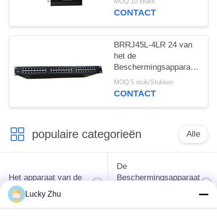
MOQ:10 stuks
China ethernet
CONTACT
overspanningsbeveiliging
groothandelaren
BRRJ45L-4LR 24 van
het de
Beschermingsapparaat
van de Havenrj45
MOQ:5 stuk/Stukken
Ethernet Schommeling
CONTACT
de Bliksemremhaak
Rackmount
populaire categorieën
Alle
De
Het apparaat van de
Beschermingsapparaat
schommelingsbescherming
van de type
Lucky Zhu
1schommeling