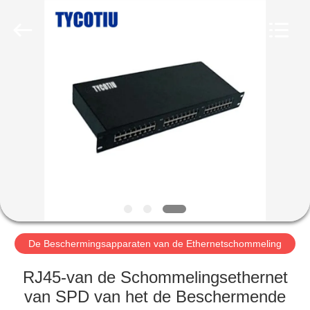
2026
Britec
Electric
Co.,
Ltd..
All
Rights
Reserved.
THUIS
PRODUCTEN
OVER
ONS
FABRIEKSREIS
De Beschermingsapparaten van de Ethernetschommeling
KWALITEITSCONTROLE
RJ45-van de Schommelingsethernet
van SPD van het de Beschermende