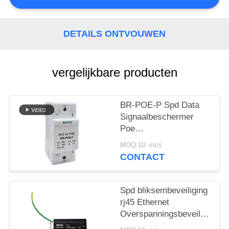
DETAILS ONTVOUWEN
vergelijkbare producten
BR-POE-P Spd Data
Signaalbeschermer
Poe
Overspanningsbeveiliging
MOQ:10 -stcs
48V China ethernet
CONTACT
overspanningsbeveiligingsa
poe bliksem POE
camera
Spd bliksembeveiliging
rj45 Ethernet
Overspanningsbeveiliging
Signaal 1000Mbps