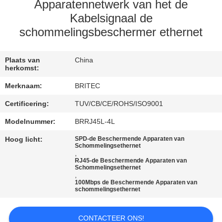
CONTACTEER
Apparatennetwerk van het de
ONS
Kabelsignaal de
schommelingsbeschermer ethernet
NIEUWS
Plaats van
China
herkomst:
ALLE
Merknaam:
BRITEC
GEVALLEN
Certificering:
TUV/CB/CE/ROHS/ISO9001
Modelnummer:
BRRJ45L-4L
VR
Hoog licht:
SPD-de Beschermende Apparaten van
SHOW
Schommelingsethernet
,
RJ45-de Beschermende Apparaten van
Schommelingsethernet
SITEMAP
,
100Mbps de Beschermende Apparaten van
schommelingsethernet
PRIVACYBELEID
CONTACTEER ONS!